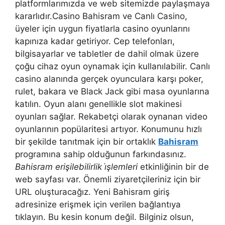
platformlarımızda ve web sitemizde paylaşmaya
kararlıdır.Casino Bahisram ve Canlı Casino,
üyeler için uygun fiyatlarla casino oyunlarını
kapınıza kadar getiriyor. Cep telefonları,
bilgisayarlar ve tabletler de dahil olmak üzere
çoğu cihaz oyun oynamak için kullanılabilir. Canlı
casino alanında gerçek oyunculara karşı poker,
rulet, bakara ve Black Jack gibi masa oyunlarına
katılın. Oyun alanı genellikle slot makinesi
oyunları sağlar. Rekabetçi olarak oynanan video
oyunlarının popülaritesi artıyor. Konumunu hızlı
bir şekilde tanıtmak için bir ortaklık
Bahisram
programına sahip olduğunun farkındasınız.
Bahisram erişilebilirlik i̇şlemleri
etkinliğinin bir de
web sayfası var. Önemli ziyaretçileriniz için bir
URL oluşturacağız. Yeni Bahisram giriş
adresinize erişmek için verilen bağlantıya
tıklayın. Bu kesin konum değil. Bilginiz olsun,