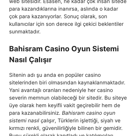
web sitesidir. Esasen, ne kadar çok insan sitede
para kazandıklarına inanırsa, aslında o kadar
çok para kazanıyorlar. Sonuç olarak, son
kullanıcılar için son derece ilgi çekici beklentiler
sunmaktadır.
Bahisram Casino Oyun Sistemi
Nasıl Çalışır
Sitenin adı şu anda en popüler casino
sitelerinden biri olmasından kaynaklanmaktadır.
Yani avantajlı oranları nedeniyle her casino
severin memnun olabileceği bir sitedir. Bu siteye
üye olarak hem keyifli vakit geçirebilir hem de
para kazanabilirsiniz.
Bahisram casino oyun
sistemi nasıl çalışır
, Türklerin işlettiği, siyah ve
kırmızı renkli, güvenilirliğiyle bilinen bir gemidir.
Bunu sürekli olarak kanıtladı ve katılımcıları