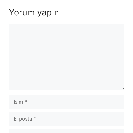
Yorum yapın
Yorum
İsim
E-
posta
İnternet