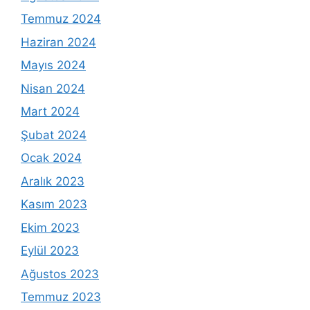
Temmuz 2024
Haziran 2024
Mayıs 2024
Nisan 2024
Mart 2024
Şubat 2024
Ocak 2024
Aralık 2023
Kasım 2023
Ekim 2023
Eylül 2023
Ağustos 2023
Temmuz 2023