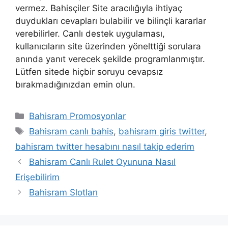
vermez. Bahisçiler Site aracılığıyla ihtiyaç
duydukları cevapları bulabilir ve bilinçli kararlar
verebilirler. Canlı destek uygulaması,
kullanıcıların site üzerinden yönelttiği sorulara
anında yanıt verecek şekilde programlanmıştır.
Lütfen sitede hiçbir soruyu cevapsız
bırakmadığınızdan emin olun.
Kategoriler
Bahisram Promosyonlar
Etiketler
Bahisram canlı bahis
,
bahisram giris twitter
,
bahisram twitter hesabını nasıl takip ederim
Bahisram Canlı Rulet Oyununa Nasıl
Erişebilirim
Bahisram Slotları