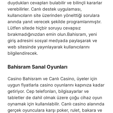
duydukları cevapları bulabilir ve bilinçli kararlar
verebilirler. Canlı destek uygulaması,
kullanıcıların site üzerinden yönelttiği sorulara
anında yanıt verecek şekilde programlanmıştır.
Lütfen sitede hiçbir soruyu cevapsız
bırakmadığınızdan emin olun.Bahisram, yeni
giriş adresini sosyal medyada paylaşarak ve
web sitesinde yayınlayarak kullanıcılarını
bilgilendirecek.
Bahisram Sanal Oyunları
Casino Bahisram ve Canlı Casino, üyeler için
uygun fiyatlarla casino oyunlarını kapınıza kadar
getiriyor. Cep telefonları, bilgisayarlar ve
tabletler de dahil olmak üzere çoğu cihaz oyun
oynamak için kullanılabilir. Canlı casino alanında
gerçek oyunculara karşı poker, rulet, bakara ve