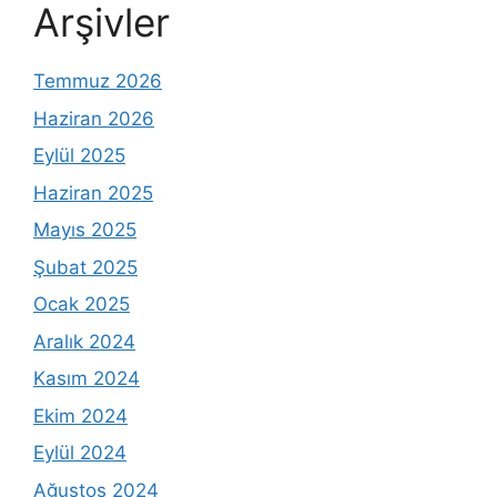
Arşivler
Temmuz 2026
Haziran 2026
Eylül 2025
Haziran 2025
Mayıs 2025
Şubat 2025
Ocak 2025
Aralık 2024
Kasım 2024
Ekim 2024
Eylül 2024
Ağustos 2024