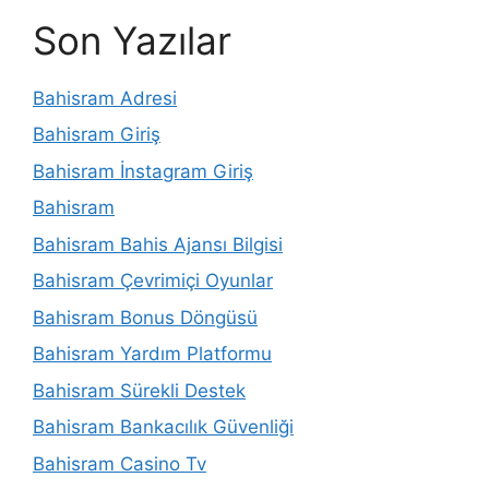
Son Yazılar
Bahisram Adresi
Bahisram Giriş
Bahisram İnstagram Giriş
Bahisram
Bahisram Bahis Ajansı Bilgisi
Bahisram Çevrimiçi Oyunlar
Bahisram Bonus Döngüsü
Bahisram Yardım Platformu
Bahisram Sürekli Destek
Bahisram Bankacılık Güvenliği
Bahisram Casino Tv