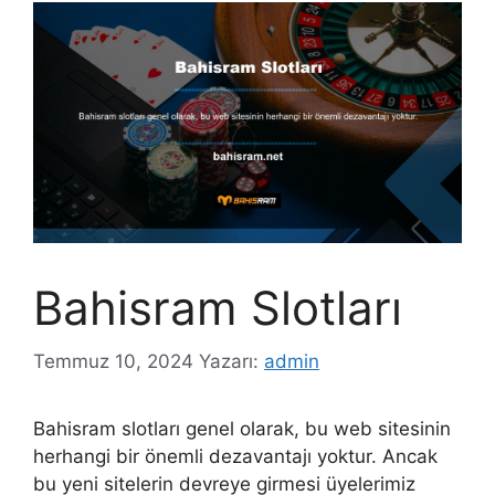
Bahisram Slotları
Temmuz 10, 2024
Yazarı:
admin
Bahisram slotları genel olarak, bu web sitesinin
herhangi bir önemli dezavantajı yoktur. Ancak
bu yeni sitelerin devreye girmesi üyelerimiz