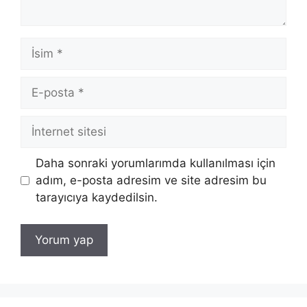
İsim
E-
posta
İnternet
sitesi
Daha sonraki yorumlarımda kullanılması için
adım, e-posta adresim ve site adresim bu
tarayıcıya kaydedilsin.