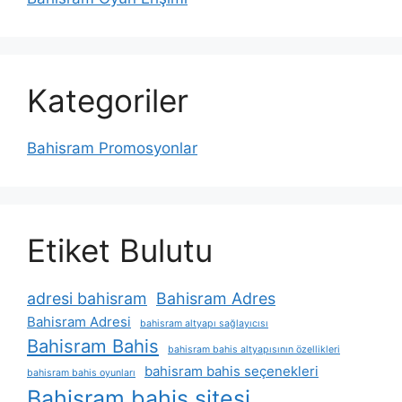
Kategoriler
Bahisram Promosyonlar
Etiket Bulutu
adresi bahisram
Bahisram Adres
Bahisram Adresi
bahisram altyapı sağlayıcısı
Bahisram Bahis
bahisram bahis altyapısının özellikleri
bahisram bahis seçenekleri
bahisram bahis oyunları
Bahisram bahis sitesi