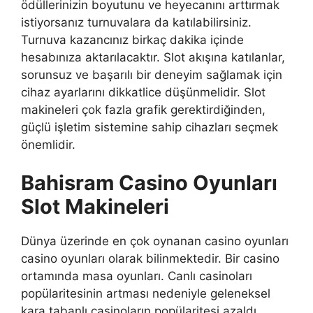
ödüllerinizin boyutunu ve heyecanını arttırmak
istiyorsanız turnuvalara da katılabilirsiniz.
Turnuva kazancınız birkaç dakika içinde
hesabınıza aktarılacaktır. Slot akışına katılanlar,
sorunsuz ve başarılı bir deneyim sağlamak için
cihaz ayarlarını dikkatlice düşünmelidir. Slot
makineleri çok fazla grafik gerektirdiğinden,
güçlü işletim sistemine sahip cihazları seçmek
önemlidir.
Bahisram Casino Oyunları
Slot Makineleri
Dünya üzerinde en çok oynanan casino oyunları
casino oyunları olarak bilinmektedir. Bir casino
ortamında masa oyunları. Canlı casinoları
popülaritesinin artması nedeniyle geleneksel
kara tabanlı casinoların popülaritesi azaldı.