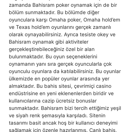
zamanda Bahisram poker oynamak için de bir
bölüm sunmaktadır. Bu bölümde diğer
oyunculara karşı Omaha poker, Omaha hold’em
ve Texas hold’em oyunlarını gerçek zamanlı
olarak oynayabilirsiniz. Ayrıca tesiste okey ve
Bahisram oynamak gibi aktiviteler
gerçekleştirebileceğiniz özel bir alan
bulunmaktadır. Bu oyun seçeneklerini
oynamanın yanı sıra gerçek oyuncularla çok
oyunculu oyunlara da katılabilirsiniz. Bu oyunlar
ülkemizde en popüler oyunlar arasında yer
almaktadır. Bu bahis sitesi, çevrimiçi casino
endüstrisine en yeni eklenenlerden biridir ve
kullanıcılarına cazip ücretsiz bonuslar
sunmaktadır. Bahisram bizi tercih ettiğimiz yeşil
ve siyah renk şemasıyla karşıladı. Sitenin
tasarımı basit ancak hoş bir kullanıcı deneyimi
sağlamak için özenle hazırlanmış. Canlı bahis,