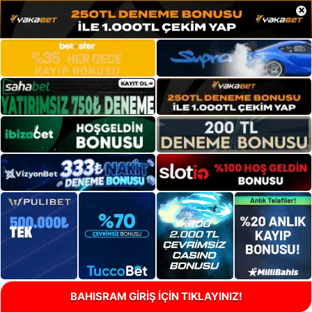
×
BAHISRAM GİRİŞ İÇİN TIKLAYINIZ!