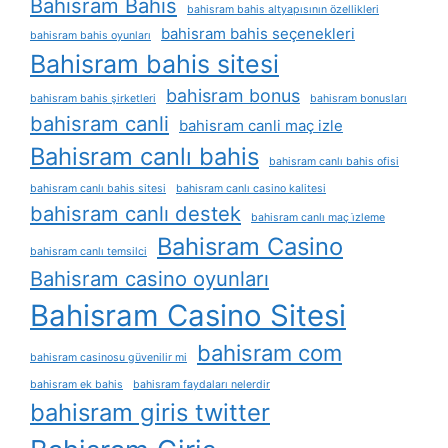
Bahisram Bahis
bahisram bahis altyapısının özellikleri
bahisram bahis seçenekleri
bahisram bahis oyunları
Bahisram bahis sitesi
bahisram bonus
bahisram bahis şirketleri
bahisram bonusları
bahisram canli
bahisram canli maç izle
Bahisram canlı bahis
bahisram canlı bahis ofisi
bahisram canlı bahis sitesi
bahisram canlı casino kalitesi
bahisram canlı destek
bahisram canlı maç i̇zleme
Bahisram Casino
bahisram canlı temsilci
Bahisram casino oyunları
Bahisram Casino Sitesi
bahisram com
bahisram casinosu güvenilir mi
bahisram ek bahis
bahisram faydaları nelerdir
bahisram giris twitter