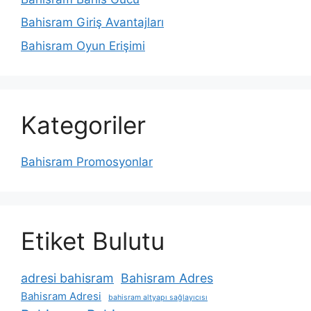
Bahisram Giriş Avantajları
Bahisram Oyun Erişimi
Kategoriler
Bahisram Promosyonlar
Etiket Bulutu
adresi bahisram
Bahisram Adres
Bahisram Adresi
bahisram altyapı sağlayıcısı