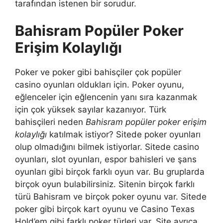
tarafından istenen bir sorudur.
Bahisram Popüler Poker
Erişim Kolaylığı
Poker ve poker gibi bahisçiler çok popüler
casino oyunları oldukları için. Poker oyunu,
eğlenceler için eğlencenin yanı sıra kazanmak
için çok yüksek sayılar kazanıyor. Türk
bahisçileri neden
Bahisram popüler poker erişim
kolaylığı
katılmak istiyor? Sitede poker oyunları
olup olmadığını bilmek istiyorlar. Sitede casino
oyunları, slot oyunları, espor bahisleri ve şans
oyunları gibi birçok farklı oyun var. Bu gruplarda
birçok oyun bulabilirsiniz. Sitenin birçok farklı
türü Bahisram ve birçok poker oyunu var. Sitede
poker gibi birçok kart oyunu ve Casino Texas
Hold’em gibi farklı poker türleri var. Site ayrıca