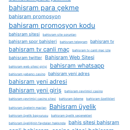
bahisram para çekme
bahisram promosyon
bahisram promosyon kodu
bahisram sitesi
bahisram site sorunları
bahisram spor bahisleri
bahisram tv
bahisram telegram
bahisram tv canli maç
bahisram tv canli maç izle
Bahisram Web Sitesi
bahisram twitter
bahisram whatsapp
bahisram web sitesi girişi
bahisram yeni adres
bahisram yabancı casino
bahisram yeni adresi
Bahisram yeni giriş
bahisram çevrimiçi casino
bahisram çevrimiçi casino sitesi
bahisram ödeme
bahisram özellikleri
Bahisram üyelik
bahisram üyelerin maçları
bahisram üyelik başvurusu
bahisram üyelik seçenekleri
bahis sitesi bahisram
bahisram üyeliğinin faydaları hakkında