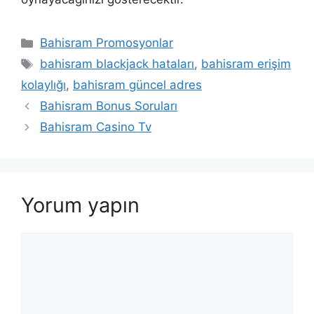
Kategoriler
Bahisram Promosyonlar
Etiketler
bahisram blackjack hataları
,
bahisram erişim
kolaylığı
,
bahisram güncel adres
Bahisram Bonus Soruları
Bahisram Casino Tv
Yorum yapın
Yorum