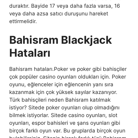
duraktır. Bayide 17 veya daha fazla varsa, 16
veya daha azsa satıcı duruşunu hareket
ettirmelidir.
Bahisram Blackjack
Hataları
Bahisram hataları.Poker ve poker gibi bahisçiler
çok popüler casino oyunları oldukları için. Poker
oyunu, eğlenceler için eğlencenin yanı sıra
kazanmak için çok yüksek sayılar kazanıyor.
Türk bahisçileri neden Bahisram katılmak
istiyor? Sitede poker oyunları olup olmadığını
bilmek istiyorlar. Sitede casino oyunları, slot
oyunları, espor bahisleri ve şans oyunları gibi
birçok farklı oyun var. Bu gruplarda birçok oyun