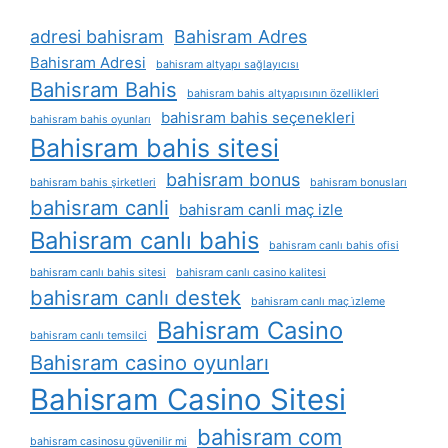
adresi bahisram
Bahisram Adres
Bahisram Adresi
bahisram altyapı sağlayıcısı
Bahisram Bahis
bahisram bahis altyapısının özellikleri
bahisram bahis seçenekleri
bahisram bahis oyunları
Bahisram bahis sitesi
bahisram bonus
bahisram bahis şirketleri
bahisram bonusları
bahisram canli
bahisram canli maç izle
Bahisram canlı bahis
bahisram canlı bahis ofisi
bahisram canlı bahis sitesi
bahisram canlı casino kalitesi
bahisram canlı destek
bahisram canlı maç i̇zleme
Bahisram Casino
bahisram canlı temsilci
Bahisram casino oyunları
Bahisram Casino Sitesi
bahisram com
bahisram casinosu güvenilir mi