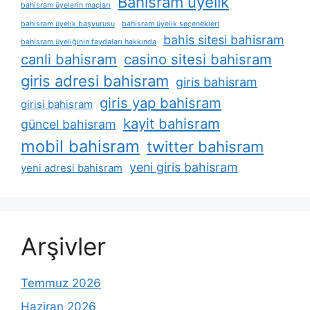
Bahisram üyelik
bahisram üyelerin maçları
bahisram üyelik başvurusu
bahisram üyelik seçenekleri
bahis sitesi bahisram
bahisram üyeliğinin faydaları hakkında
canli bahisram
casino sitesi bahisram
giris adresi bahisram
giris bahisram
giris yap bahisram
girisi bahisram
kayit bahisram
güncel bahisram
mobil bahisram
twitter bahisram
yeni giris bahisram
yeni adresi bahisram
Arşivler
Temmuz 2026
Haziran 2026