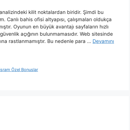
analizindeki kilit noktalardan biridir. Şimdi bu
. Canlı bahis ofisi altyapısı, çalışmaları oldukça
ıştır. Oyunun en büyük avantajı sayfaların hızlı
r güvenlik açığının bulunmamasıdır. Web sitesinde
ığına rastlanmamıştır. Bu nedenle para …
Devamını
isram Özel Bonuslar