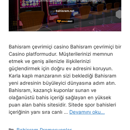
Bahisram çevrimiçi casino Bahisram çevrimiçi bir
Casino platformudur. Müşterilerinizi memnun
etmek ve geniş ailenizle ilişkilerinizi
güçlendirmek için doğru ev adresini koruyun.
Karla kaplı manzaranın sizi beklediği Bahisram
yeni adresinin büyüleyici dünyasına adım atın.
Bahisram, kazançlı kuponlar sunan ve
olağanüstü bahis içeriği sağlayan en yüksek
puan alan bahis sitesidir. Sitede spor bahisleri
içeriğinin yanı sıra canlı …
Devamını oku…
Kategoriler