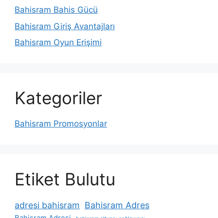
Bahisram Bahis Gücü
Bahisram Giriş Avantajları
Bahisram Oyun Erişimi
Kategoriler
Bahisram Promosyonlar
Etiket Bulutu
adresi bahisram
Bahisram Adres
Bahisram Adresi