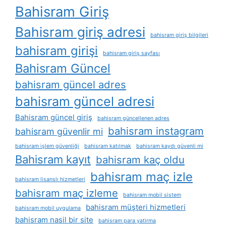
Bahisram Giriş
Bahisram giriş adresi
bahisram giriş bilgileri
bahisram girişi
bahisram giriş sayfası
Bahisram Güncel
bahisram güncel adres
bahisram güncel adresi
Bahisram güncel giriş
bahisram güncellenen adres
bahisram instagram
bahisram güvenlir mi
bahisram i̇şlem güvenliği
bahisram katılmak
bahisram kaydı güvenli mi
Bahisram kayıt
bahisram kaç oldu
bahisram maç izle
bahisram lisanslı hizmetleri
bahisram maç izleme
bahisram mobil sistem
bahisram müşteri hizmetleri
bahisram mobil uygulama
bahisram nasil bir site
bahisram para yatirma