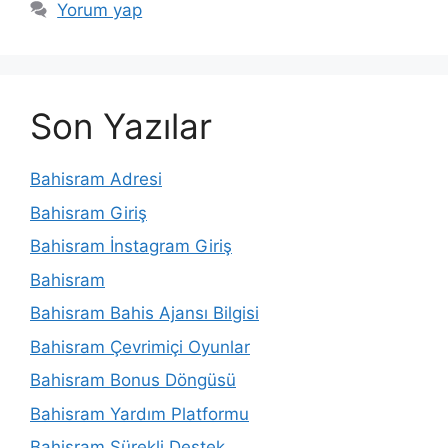
Yorum yap
Son Yazılar
Bahisram Adresi
Bahisram Giriş
Bahisram İnstagram Giriş
Bahisram
Bahisram Bahis Ajansı Bilgisi
Bahisram Çevrimiçi Oyunlar
Bahisram Bonus Döngüsü
Bahisram Yardım Platformu
Bahisram Sürekli Destek