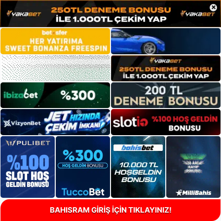
×
BAHISRAM GİRİŞ İÇİN TIKLAYINIZ!