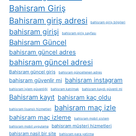
Bahisram Giriş
Bahisram giriş adresi
bahisram giriş bilgileri
bahisram girişi
bahisram giriş sayfası
Bahisram Güncel
bahisram güncel adres
bahisram güncel adresi
Bahisram güncel giriş
bahisram güncellenen adres
bahisram instagram
bahisram güvenlir mi
bahisram i̇şlem güvenliği
bahisram katılmak
bahisram kaydı güvenli mi
Bahisram kayıt
bahisram kaç oldu
bahisram maç izle
bahisram lisanslı hizmetleri
bahisram maç izleme
bahisram mobil sistem
bahisram müşteri hizmetleri
bahisram mobil uygulama
bahisram nasil bir site
bahisram para yatirma