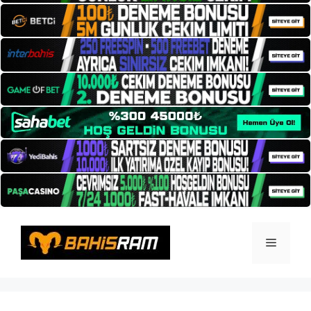
İçeriğe
atla
Menü