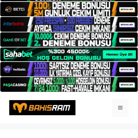
İçeriğe
atla
Menü