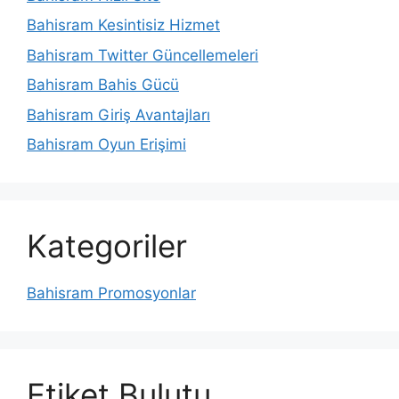
Bahisram Kesintisiz Hizmet
Bahisram Twitter Güncellemeleri
Bahisram Bahis Gücü
Bahisram Giriş Avantajları
Bahisram Oyun Erişimi
Kategoriler
Bahisram Promosyonlar
Etiket Bulutu