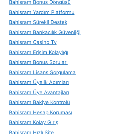
Bahisram Bonus Döngüsü
Bahisram Yardım Platformu
Bahisram Sürekli Destek
Bahisram Bankacılık Güvenliği
Bahisram Casino Tv
Bahisram Erişim Kolaylığı
Bahisram Bonus Soruları
Bahisram Lisans Sorgulama
Bahisram Üyelik Adımları
Bahisram Üye Avantajları
Bahisram Bakiye Kontrolü
Bahisram Hesap Koruması
Bahisram Kolay Giriş
Bahisram Hızlı Site