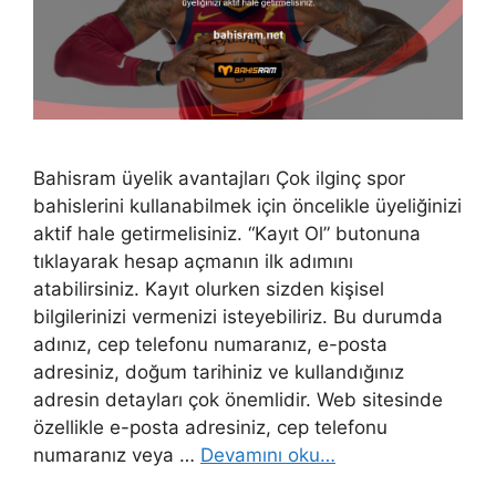
Bahisram üyelik avantajları Çok ilginç spor
bahislerini kullanabilmek için öncelikle üyeliğinizi
aktif hale getirmelisiniz. “Kayıt Ol” butonuna
tıklayarak hesap açmanın ilk adımını
atabilirsiniz. Kayıt olurken sizden kişisel
bilgilerinizi vermenizi isteyebiliriz. Bu durumda
adınız, cep telefonu numaranız, e-posta
adresiniz, doğum tarihiniz ve kullandığınız
adresin detayları çok önemlidir. Web sitesinde
özellikle e-posta adresiniz, cep telefonu
numaranız veya …
Devamını oku…