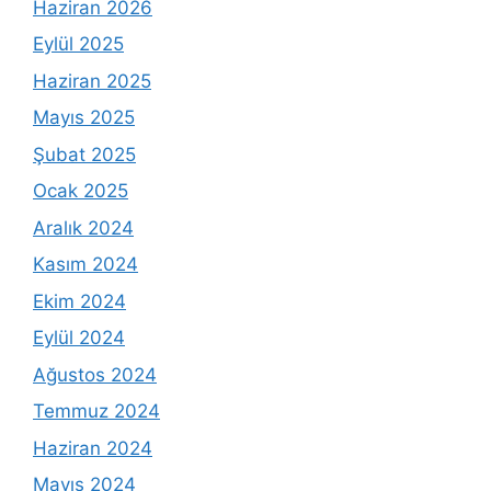
Haziran 2026
Eylül 2025
Haziran 2025
Mayıs 2025
Şubat 2025
Ocak 2025
Aralık 2024
Kasım 2024
Ekim 2024
Eylül 2024
Ağustos 2024
Temmuz 2024
Haziran 2024
Mayıs 2024