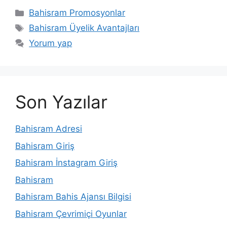
Kategoriler
Bahisram Promosyonlar
Etiketler
Bahisram Üyelik Avantajları
Yorum yap
Son Yazılar
Bahisram Adresi
Bahisram Giriş
Bahisram İnstagram Giriş
Bahisram
Bahisram Bahis Ajansı Bilgisi
Bahisram Çevrimiçi Oyunlar