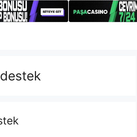
 destek
stek