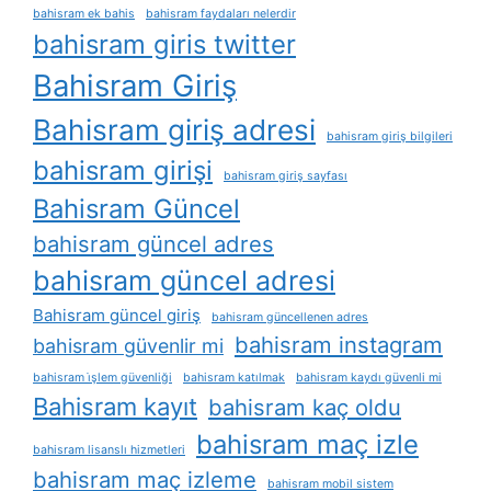
bahisram ek bahis
bahisram faydaları nelerdir
bahisram giris twitter
Bahisram Giriş
Bahisram giriş adresi
bahisram giriş bilgileri
bahisram girişi
bahisram giriş sayfası
Bahisram Güncel
bahisram güncel adres
bahisram güncel adresi
Bahisram güncel giriş
bahisram güncellenen adres
bahisram instagram
bahisram güvenlir mi
bahisram i̇şlem güvenliği
bahisram katılmak
bahisram kaydı güvenli mi
Bahisram kayıt
bahisram kaç oldu
bahisram maç izle
bahisram lisanslı hizmetleri
bahisram maç izleme
bahisram mobil sistem