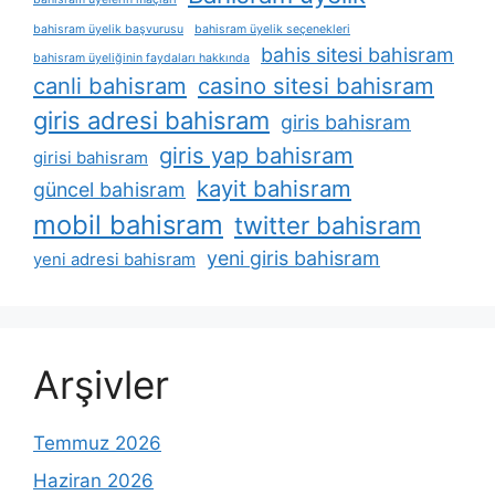
bahisram üyelik başvurusu
bahisram üyelik seçenekleri
bahis sitesi bahisram
bahisram üyeliğinin faydaları hakkında
canli bahisram
casino sitesi bahisram
giris adresi bahisram
giris bahisram
giris yap bahisram
girisi bahisram
kayit bahisram
güncel bahisram
mobil bahisram
twitter bahisram
yeni giris bahisram
yeni adresi bahisram
Arşivler
Temmuz 2026
Haziran 2026