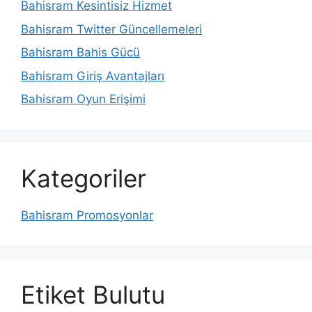
Bahisram Kesintisiz Hizmet
Bahisram Twitter Güncellemeleri
Bahisram Bahis Gücü
Bahisram Giriş Avantajları
Bahisram Oyun Erişimi
Kategoriler
Bahisram Promosyonlar
Etiket Bulutu