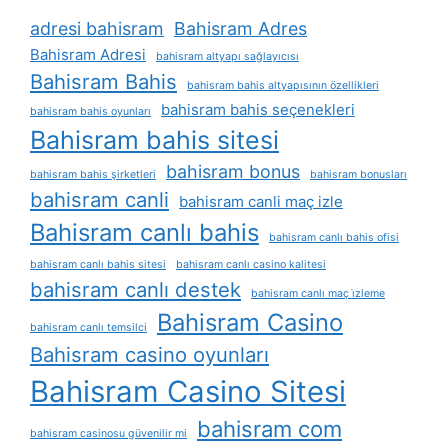
adresi bahisram
Bahisram Adres
Bahisram Adresi
bahisram altyapı sağlayıcısı
Bahisram Bahis
bahisram bahis altyapısının özellikleri
bahisram bahis seçenekleri
bahisram bahis oyunları
Bahisram bahis sitesi
bahisram bonus
bahisram bahis şirketleri
bahisram bonusları
bahisram canli
bahisram canli maç izle
Bahisram canlı bahis
bahisram canlı bahis ofisi
bahisram canlı bahis sitesi
bahisram canlı casino kalitesi
bahisram canlı destek
bahisram canlı maç i̇zleme
Bahisram Casino
bahisram canlı temsilci
Bahisram casino oyunları
Bahisram Casino Sitesi
bahisram com
bahisram casinosu güvenilir mi