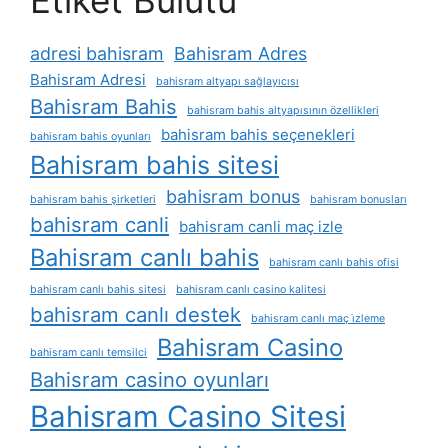
Etiket Bulutu
adresi bahisram
Bahisram Adres
Bahisram Adresi
bahisram altyapı sağlayıcısı
Bahisram Bahis
bahisram bahis altyapısının özellikleri
bahisram bahis seçenekleri
bahisram bahis oyunları
Bahisram bahis sitesi
bahisram bonus
bahisram bahis şirketleri
bahisram bonusları
bahisram canli
bahisram canli maç izle
Bahisram canlı bahis
bahisram canlı bahis ofisi
bahisram canlı bahis sitesi
bahisram canlı casino kalitesi
bahisram canlı destek
bahisram canlı maç i̇zleme
Bahisram Casino
bahisram canlı temsilci
Bahisram casino oyunları
Bahisram Casino Sitesi