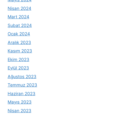
Nisan 2024
Mart 2024
Şubat 2024
Ocak 2024
Aralık 2023
Kasım 2023
Ekim 2023
Eylül 2023
Ağustos 2023
Temmuz 2023
Haziran 2023
Mayıs 2023
Nisan 2023