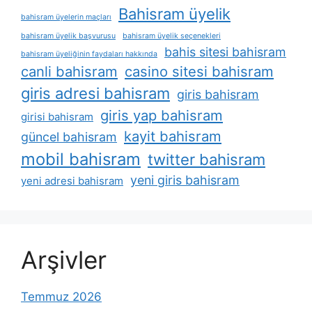
Bahisram üyelik
bahisram üyelerin maçları
bahisram üyelik başvurusu
bahisram üyelik seçenekleri
bahis sitesi bahisram
bahisram üyeliğinin faydaları hakkında
canli bahisram
casino sitesi bahisram
giris adresi bahisram
giris bahisram
giris yap bahisram
girisi bahisram
kayit bahisram
güncel bahisram
mobil bahisram
twitter bahisram
yeni giris bahisram
yeni adresi bahisram
Arşivler
Temmuz 2026