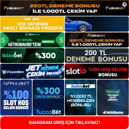
×
BAHISRAM GİRİŞ İÇİN TIKLAYINIZ!