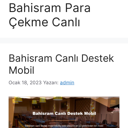
Bahisram Para
Çekme Canlı
Bahisram Canlı Destek
Mobil
Ocak 18, 2023
Yazarı:
admin