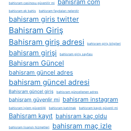
bahisram com
bahisram casinosu güvenilir mi
bahisram ek bahis
bahisram faydaları nelerdir
bahisram giris twitter
Bahisram Giriş
Bahisram giriş adresi
bahisram giriş bilgileri
bahisram girişi
bahisram giriş sayfası
Bahisram Güncel
bahisram güncel adres
bahisram güncel adresi
Bahisram güncel giriş
bahisram güncellenen adres
bahisram instagram
bahisram güvenlir mi
bahisram i̇şlem güvenliği
bahisram katılmak
bahisram kaydı güvenli mi
Bahisram kayıt
bahisram kaç oldu
bahisram maç izle
bahisram lisanslı hizmetleri