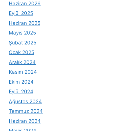
Haziran 2026
Eylül 2025
Haziran 2025
Mayıs 2025
Şubat 2025
Ocak 2025
Aralık 2024
Kasım 2024
Ekim 2024
Eylül 2024
Ağustos 2024
Temmuz 2024
Haziran 2024
Mayıs 2024