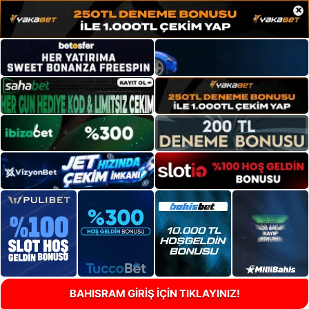
×
BAHISRAM GİRİŞ İÇİN TIKLAYINIZ!