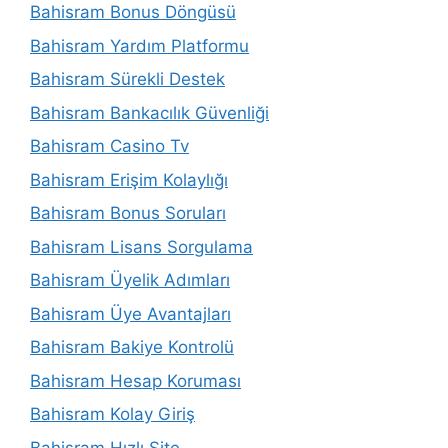
Bahisram Bonus Döngüsü
Bahisram Yardım Platformu
Bahisram Sürekli Destek
Bahisram Bankacılık Güvenliği
Bahisram Casino Tv
Bahisram Erişim Kolaylığı
Bahisram Bonus Soruları
Bahisram Lisans Sorgulama
Bahisram Üyelik Adımları
Bahisram Üye Avantajları
Bahisram Bakiye Kontrolü
Bahisram Hesap Koruması
Bahisram Kolay Giriş
Bahisram Hızlı Site