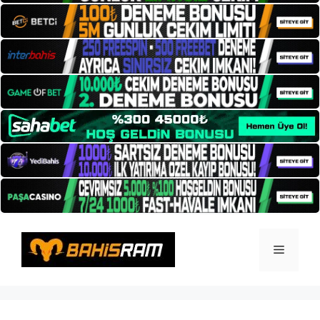
İçeriğe
atla
Menü