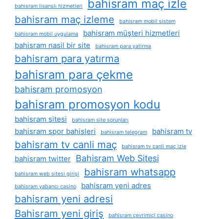
bahisram maç izle
bahisram lisanslı hizmetleri
bahisram maç izleme
bahisram mobil sistem
bahisram müşteri hizmetleri
bahisram mobil uygulama
bahisram nasil bir site
bahisram para yatirma
bahisram para yatırma
bahisram para çekme
bahisram promosyon
bahisram promosyon kodu
bahisram sitesi
bahisram site sorunları
bahisram spor bahisleri
bahisram tv
bahisram telegram
bahisram tv canli maç
bahisram tv canli maç izle
Bahisram Web Sitesi
bahisram twitter
bahisram whatsapp
bahisram web sitesi girişi
bahisram yeni adres
bahisram yabancı casino
bahisram yeni adresi
Bahisram yeni giriş
bahisram çevrimiçi casino