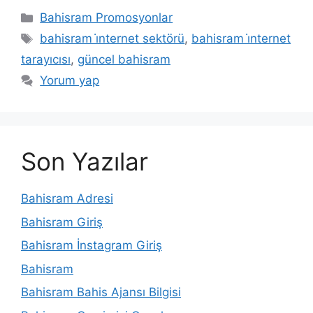
Kategoriler
Bahisram Promosyonlar
Etiketler
bahisram i̇nternet sektörü
,
bahisram i̇nternet
tarayıcısı
,
güncel bahisram
Yorum yap
Son Yazılar
Bahisram Adresi
Bahisram Giriş
Bahisram İnstagram Giriş
Bahisram
Bahisram Bahis Ajansı Bilgisi