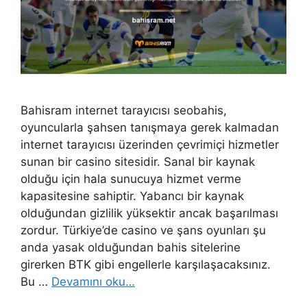
Bahisram internet tarayıcısı seobahis,
oyuncularla şahsen tanışmaya gerek kalmadan
internet tarayıcısı üzerinden çevrimiçi hizmetler
sunan bir casino sitesidir. Sanal bir kaynak
olduğu için hala sunucuya hizmet verme
kapasitesine sahiptir. Yabancı bir kaynak
olduğundan gizlilik yüksektir ancak başarılması
zordur. Türkiye’de casino ve şans oyunları şu
anda yasak olduğundan bahis sitelerine
girerken BTK gibi engellerle karşılaşacaksınız.
Bu …
Devamını oku…