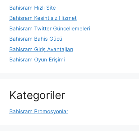
Bahisram Hızlı Site
Bahisram Kesintisiz Hizmet
Bahisram Twitter Güncellemeleri
Bahisram Bahis Gücü
Bahisram Giriş Avantajları
Bahisram Oyun Erişimi
Kategoriler
Bahisram Promosyonlar