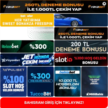
×
BAHISRAM GİRİŞ İÇİN TIKLAYINIZ!