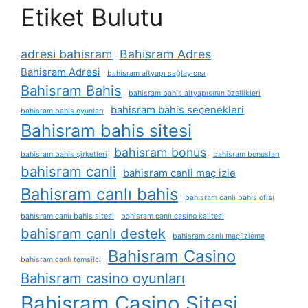
Etiket Bulutu
adresi bahisram
Bahisram Adres
Bahisram Adresi
bahisram altyapı sağlayıcısı
Bahisram Bahis
bahisram bahis altyapısının özellikleri
bahisram bahis seçenekleri
bahisram bahis oyunları
Bahisram bahis sitesi
bahisram bonus
bahisram bahis şirketleri
bahisram bonusları
bahisram canli
bahisram canli maç izle
Bahisram canlı bahis
bahisram canlı bahis ofisi
bahisram canlı bahis sitesi
bahisram canlı casino kalitesi
bahisram canlı destek
bahisram canlı maç i̇zleme
Bahisram Casino
bahisram canlı temsilci
Bahisram casino oyunları
Bahisram Casino Sitesi