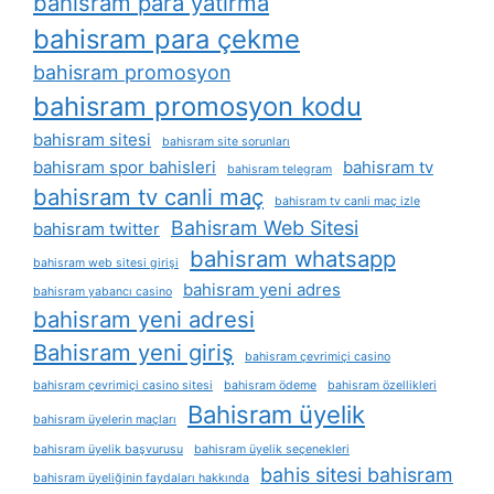
bahisram para yatırma
bahisram para çekme
bahisram promosyon
bahisram promosyon kodu
bahisram sitesi
bahisram site sorunları
bahisram spor bahisleri
bahisram tv
bahisram telegram
bahisram tv canli maç
bahisram tv canli maç izle
Bahisram Web Sitesi
bahisram twitter
bahisram whatsapp
bahisram web sitesi girişi
bahisram yeni adres
bahisram yabancı casino
bahisram yeni adresi
Bahisram yeni giriş
bahisram çevrimiçi casino
bahisram çevrimiçi casino sitesi
bahisram ödeme
bahisram özellikleri
Bahisram üyelik
bahisram üyelerin maçları
bahisram üyelik başvurusu
bahisram üyelik seçenekleri
bahis sitesi bahisram
bahisram üyeliğinin faydaları hakkında