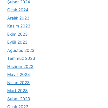
Şubat 2024
Ocak 2024
Aralık 2023
Kasım 2023
Ekim 2023
Eylül 2023
Ağustos 2023
Temmuz 2023
Haziran 2023
Mayıs 2023
Nisan 2023
Mart 2023
Şubat 2023
Ocak 2023