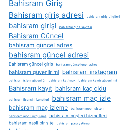
Bahisram Giriş
Bahisram giriş adresi
bahisram giriş bilgileri
bahisram girişi
bahisram giriş sayfası
Bahisram Güncel
bahisram güncel adres
bahisram güncel adresi
Bahisram güncel giriş
bahisram güncellenen adres
bahisram instagram
bahisram güvenlir mi
bahisram i̇şlem güvenliği
bahisram katılmak
bahisram kaydı güvenli mi
Bahisram kayıt
bahisram kaç oldu
bahisram maç izle
bahisram lisanslı hizmetleri
bahisram maç izleme
bahisram mobil sistem
bahisram müşteri hizmetleri
bahisram mobil uygulama
bahisram nasil bir site
bahisram para yatirma