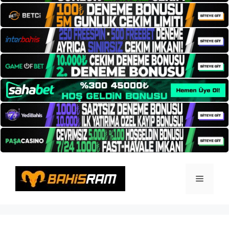
İçeriğe
atla
Menü