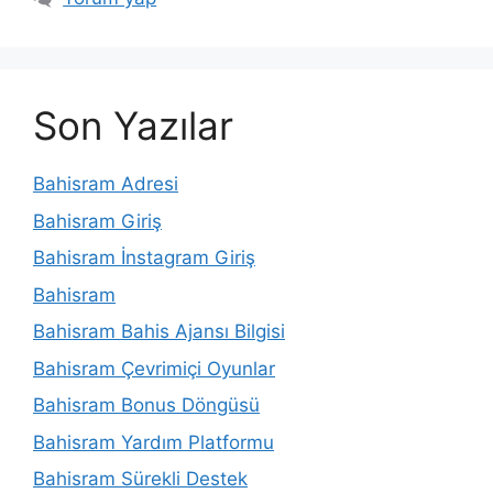
Son Yazılar
Bahisram Adresi
Bahisram Giriş
Bahisram İnstagram Giriş
Bahisram
Bahisram Bahis Ajansı Bilgisi
Bahisram Çevrimiçi Oyunlar
Bahisram Bonus Döngüsü
Bahisram Yardım Platformu
Bahisram Sürekli Destek