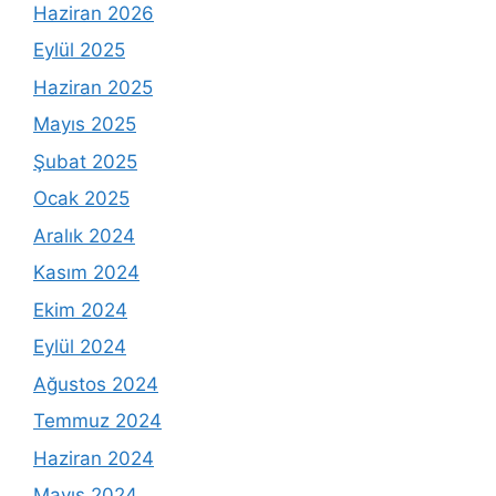
Haziran 2026
Eylül 2025
Haziran 2025
Mayıs 2025
Şubat 2025
Ocak 2025
Aralık 2024
Kasım 2024
Ekim 2024
Eylül 2024
Ağustos 2024
Temmuz 2024
Haziran 2024
Mayıs 2024