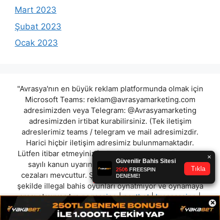
Mart 2023
Şubat 2023
Ocak 2023
"Avrasya'nın en büyük reklam platformunda olmak için
Microsoft Teams:
reklam@avrasyamarketing.com
adresimizden veya Telegram: @Avrasyamarketing
adresimizden irtibat kurabilirsiniz. (Tek iletişim
adreslerimiz teams / telegram ve mail adresimizdir.
Harici hiçbir iletişim adresimiz bulunmamaktadır.
Lütfen itibar etmeyiniz.) Türkiye yasalarına göre 7258
sayılı kanun uyarınca yasa dışı bahis oynamanın
cezaları mevcuttur. Şu an bulunduğunuz site hiç bir
şekilde illegal bahis oyunları oynatmıyor ve oynamaya
aracı olmuyordur.
psgcasino
|
portbet
|
luccacasino
|
×
betolds
|
betexper
|
golbet
|
xbahis
|
betvolegit
"