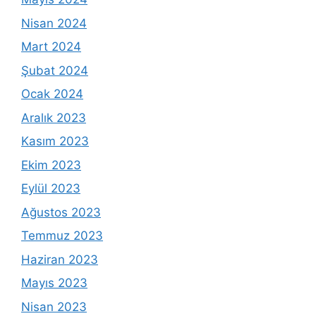
Nisan 2024
Mart 2024
Şubat 2024
Ocak 2024
Aralık 2023
Kasım 2023
Ekim 2023
Eylül 2023
Ağustos 2023
Temmuz 2023
Haziran 2023
Mayıs 2023
Nisan 2023