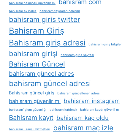
bahisram com
bahisram casinosu güvenilir mi
bahisram ek bahis
bahisram faydaları nelerdir
bahisram giris twitter
Bahisram Giriş
Bahisram giriş adresi
bahisram giriş bilgileri
bahisram girişi
bahisram giriş sayfası
Bahisram Güncel
bahisram güncel adres
bahisram güncel adresi
Bahisram güncel giriş
bahisram güncellenen adres
bahisram instagram
bahisram güvenlir mi
bahisram i̇şlem güvenliği
bahisram katılmak
bahisram kaydı güvenli mi
Bahisram kayıt
bahisram kaç oldu
bahisram maç izle
bahisram lisanslı hizmetleri