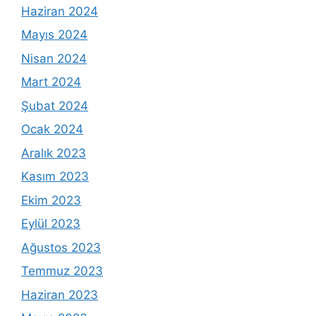
Haziran 2024
Mayıs 2024
Nisan 2024
Mart 2024
Şubat 2024
Ocak 2024
Aralık 2023
Kasım 2023
Ekim 2023
Eylül 2023
Ağustos 2023
Temmuz 2023
Haziran 2023