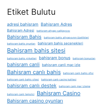
Etiket Bulutu
adresi bahisram
Bahisram Adres
Bahisram Adresi
bahisram altyapı sağlayıcısı
Bahisram Bahis
bahisram bahis altyapısının özellikleri
bahisram bahis seçenekleri
bahisram bahis oyunları
Bahisram bahis sitesi
bahisram bonus
bahisram bahis şirketleri
bahisram bonusları
bahisram canli
bahisram canli maç izle
Bahisram canlı bahis
bahisram canlı bahis ofisi
bahisram canlı bahis sitesi
bahisram canlı casino kalitesi
bahisram canlı destek
bahisram canlı maç i̇zleme
Bahisram Casino
bahisram canlı temsilci
Bahisram casino oyunları