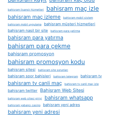
bahisram maç izle
bahisram lisanslı hizmetleri
bahisram maç izleme
bahisram mobil sistem
bahisram müşteri hizmetleri
bahisram mobil uygulama
bahisram nasil bir site
bahisram para yatirma
bahisram para yatırma
bahisram para çekme
bahisram promosyon
bahisram promosyon kodu
bahisram sitesi
bahisram site sorunları
bahisram spor bahisleri
bahisram tv
bahisram telegram
bahisram tv canli maç
bahisram tv canli maç izle
Bahisram Web Sitesi
bahisram twitter
bahisram whatsapp
bahisram web sitesi girişi
bahisram yeni adres
bahisram yabancı casino
bahisram yeni adresi