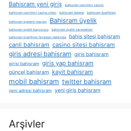
Bahisram yeni giriş
bahisram çevrimiçi casino
bahisram çevrimiçi casino sitesi
bahisram ödeme
bahisram özellikleri
Bahisram üyelik
bahisram üyelerin maçları
bahisram üyelik başvurusu
bahisram üyelik seçenekleri
bahis sitesi bahisram
bahisram üyeliğinin faydaları hakkında
canli bahisram
casino sitesi bahisram
giris adresi bahisram
giris bahisram
giris yap bahisram
girisi bahisram
kayit bahisram
güncel bahisram
mobil bahisram
twitter bahisram
yeni giris bahisram
yeni adresi bahisram
Arşivler