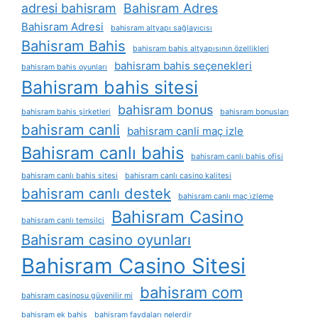
adresi bahisram
Bahisram Adres
Bahisram Adresi
bahisram altyapı sağlayıcısı
Bahisram Bahis
bahisram bahis altyapısının özellikleri
bahisram bahis seçenekleri
bahisram bahis oyunları
Bahisram bahis sitesi
bahisram bonus
bahisram bahis şirketleri
bahisram bonusları
bahisram canli
bahisram canli maç izle
Bahisram canlı bahis
bahisram canlı bahis ofisi
bahisram canlı bahis sitesi
bahisram canlı casino kalitesi
bahisram canlı destek
bahisram canlı maç i̇zleme
Bahisram Casino
bahisram canlı temsilci
Bahisram casino oyunları
Bahisram Casino Sitesi
bahisram com
bahisram casinosu güvenilir mi
bahisram ek bahis
bahisram faydaları nelerdir