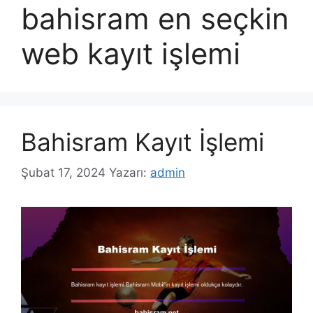
bahisram en seçkin
web kayıt işlemi
Bahisram Kayıt İşlemi
Şubat 17, 2024
Yazarı:
admin