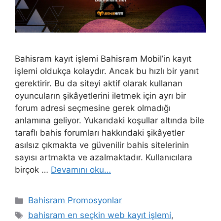
Bahisram kayıt işlemi Bahisram Mobil’in kayıt
işlemi oldukça kolaydır. Ancak bu hızlı bir yanıt
gerektirir. Bu da siteyi aktif olarak kullanan
oyuncuların şikâyetlerini iletmek için ayrı bir
forum adresi seçmesine gerek olmadığı
anlamına geliyor. Yukarıdaki koşullar altında bile
taraflı bahis forumları hakkındaki şikâyetler
asılsız çıkmakta ve güvenilir bahis sitelerinin
sayısı artmakta ve azalmaktadır. Kullanıcılara
birçok …
Devamını oku…
Kategoriler
Bahisram Promosyonlar
Etiketler
bahisram en seçkin web kayıt işlemi
,