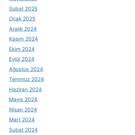
Şubat 2025
Ocak 2025
Aralık 2024
Kasım 2024
Ekim 2024
Eylül 2024
Ağustos 2024
Temmuz 2024
Haziran 2024
Mayıs 2024
Nisan 2024
Mart 2024
Şubat 2024