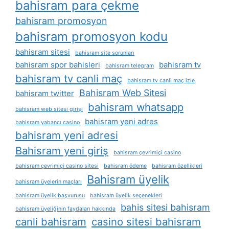
bahisram para çekme
bahisram promosyon
bahisram promosyon kodu
bahisram sitesi
bahisram site sorunları
bahisram spor bahisleri
bahisram tv
bahisram telegram
bahisram tv canli maç
bahisram tv canli maç izle
Bahisram Web Sitesi
bahisram twitter
bahisram whatsapp
bahisram web sitesi girişi
bahisram yeni adres
bahisram yabancı casino
bahisram yeni adresi
Bahisram yeni giriş
bahisram çevrimiçi casino
bahisram çevrimiçi casino sitesi
bahisram ödeme
bahisram özellikleri
Bahisram üyelik
bahisram üyelerin maçları
bahisram üyelik başvurusu
bahisram üyelik seçenekleri
bahis sitesi bahisram
bahisram üyeliğinin faydaları hakkında
canli bahisram
casino sitesi bahisram