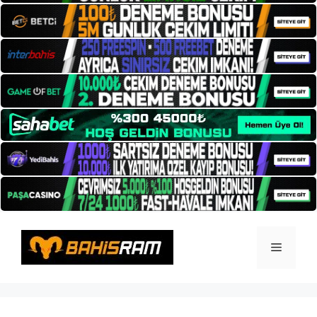
İçeriğe
atla
Menü