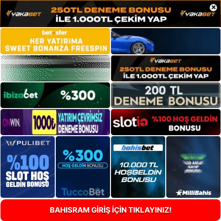
×
BAHISRAM GİRİŞ İÇİN TIKLAYINIZ!