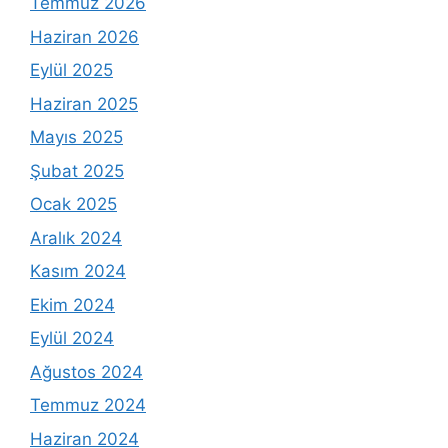
Temmuz 2026
Haziran 2026
Eylül 2025
Haziran 2025
Mayıs 2025
Şubat 2025
Ocak 2025
Aralık 2024
Kasım 2024
Ekim 2024
Eylül 2024
Ağustos 2024
Temmuz 2024
Haziran 2024