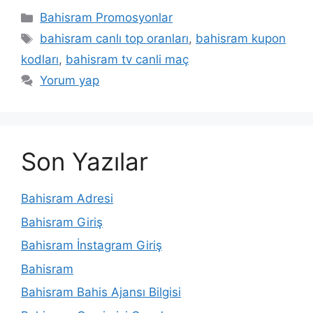
Kategoriler
Bahisram Promosyonlar
Etiketler
bahisram canlı top oranları
,
bahisram kupon
kodları
,
bahisram tv canli maç
Yorum yap
Son Yazılar
Bahisram Adresi
Bahisram Giriş
Bahisram İnstagram Giriş
Bahisram
Bahisram Bahis Ajansı Bilgisi