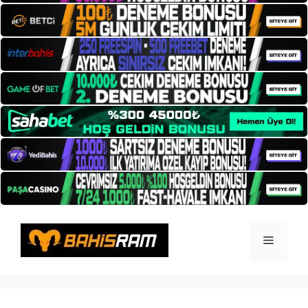
İçeriğe
atla
Menü