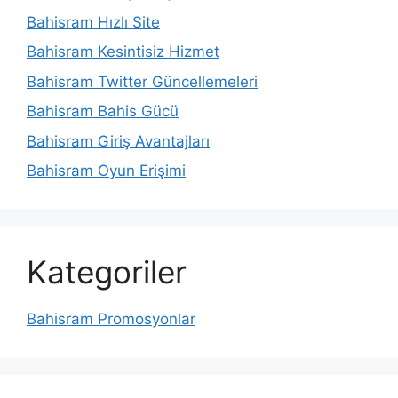
Bahisram Hızlı Site
Bahisram Kesintisiz Hizmet
Bahisram Twitter Güncellemeleri
Bahisram Bahis Gücü
Bahisram Giriş Avantajları
Bahisram Oyun Erişimi
Kategoriler
Bahisram Promosyonlar