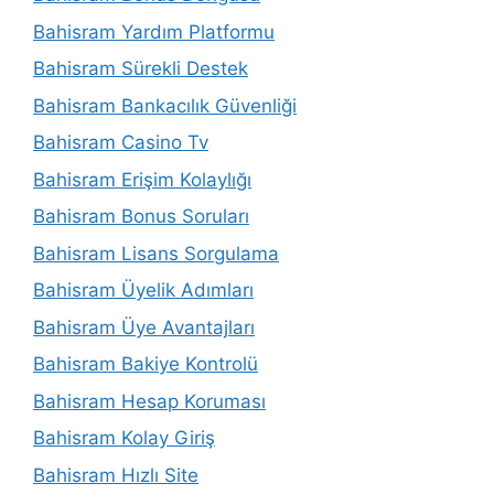
Bahisram Yardım Platformu
Bahisram Sürekli Destek
Bahisram Bankacılık Güvenliği
Bahisram Casino Tv
Bahisram Erişim Kolaylığı
Bahisram Bonus Soruları
Bahisram Lisans Sorgulama
Bahisram Üyelik Adımları
Bahisram Üye Avantajları
Bahisram Bakiye Kontrolü
Bahisram Hesap Koruması
Bahisram Kolay Giriş
Bahisram Hızlı Site