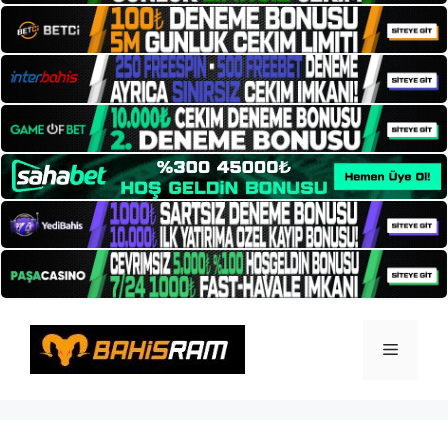
İçeriğe
atla
Menü