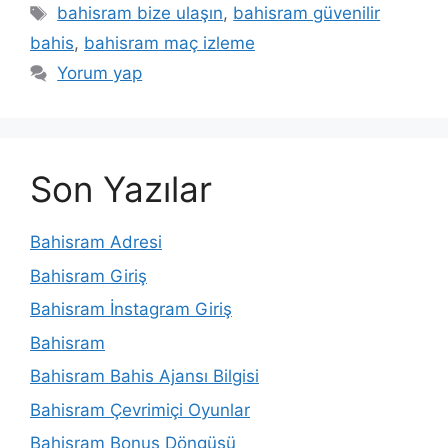
Etiketler
bahisram bize ulaşın
,
bahisram güvenilir
bahis
,
bahisram maç izleme
Yorum yap
Son Yazılar
Bahisram Adresi
Bahisram Giriş
Bahisram İnstagram Giriş
Bahisram
Bahisram Bahis Ajansı Bilgisi
Bahisram Çevrimiçi Oyunlar
Bahisram Bonus Döngüsü