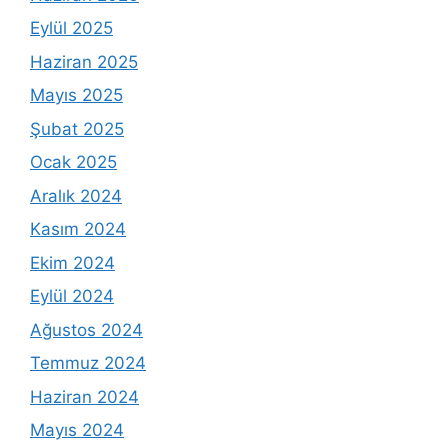
Eylül 2025
Haziran 2025
Mayıs 2025
Şubat 2025
Ocak 2025
Aralık 2024
Kasım 2024
Ekim 2024
Eylül 2024
Ağustos 2024
Temmuz 2024
Haziran 2024
Mayıs 2024