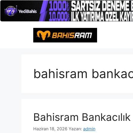
İçeriğe
atla
bahisram bankacı
Bahisram Bankacılık 
Haziran 18, 2026
Yazarı:
admin