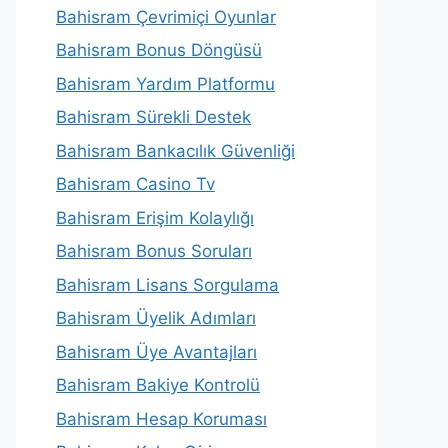
Bahisram Çevrimiçi Oyunlar
Bahisram Bonus Döngüsü
Bahisram Yardım Platformu
Bahisram Sürekli Destek
Bahisram Bankacılık Güvenliği
Bahisram Casino Tv
Bahisram Erişim Kolaylığı
Bahisram Bonus Soruları
Bahisram Lisans Sorgulama
Bahisram Üyelik Adımları
Bahisram Üye Avantajları
Bahisram Bakiye Kontrolü
Bahisram Hesap Koruması