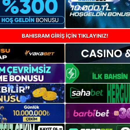
BAHISRAM GİRİŞ İÇİN TIKLAYINIZ!