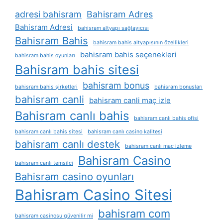
adresi bahisram
Bahisram Adres
Bahisram Adresi
bahisram altyapı sağlayıcısı
Bahisram Bahis
bahisram bahis altyapısının özellikleri
bahisram bahis seçenekleri
bahisram bahis oyunları
Bahisram bahis sitesi
bahisram bonus
bahisram bahis şirketleri
bahisram bonusları
bahisram canli
bahisram canli maç izle
Bahisram canlı bahis
bahisram canlı bahis ofisi
bahisram canlı bahis sitesi
bahisram canlı casino kalitesi
bahisram canlı destek
bahisram canlı maç i̇zleme
Bahisram Casino
bahisram canlı temsilci
Bahisram casino oyunları
Bahisram Casino Sitesi
bahisram com
bahisram casinosu güvenilir mi