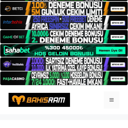
İçeriğe
atla
Menü