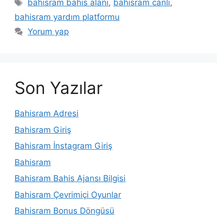
Etiketler
bahisram bahis alanı
,
bahisram canli
,
bahisram yardım platformu
Yorum yap
Son Yazılar
Bahisram Adresi
Bahisram Giriş
Bahisram İnstagram Giriş
Bahisram
Bahisram Bahis Ajansı Bilgisi
Bahisram Çevrimiçi Oyunlar
Bahisram Bonus Döngüsü