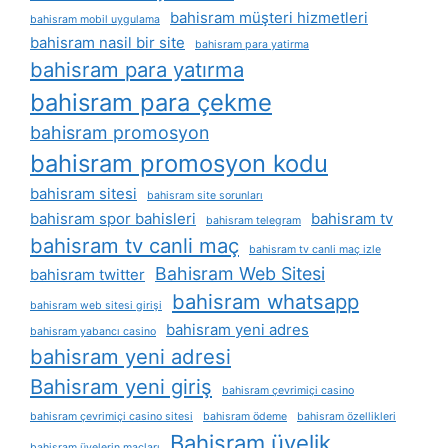
bahisram müşteri hizmetleri
bahisram mobil uygulama
bahisram nasil bir site
bahisram para yatirma
bahisram para yatırma
bahisram para çekme
bahisram promosyon
bahisram promosyon kodu
bahisram sitesi
bahisram site sorunları
bahisram spor bahisleri
bahisram tv
bahisram telegram
bahisram tv canli maç
bahisram tv canli maç izle
Bahisram Web Sitesi
bahisram twitter
bahisram whatsapp
bahisram web sitesi girişi
bahisram yeni adres
bahisram yabancı casino
bahisram yeni adresi
Bahisram yeni giriş
bahisram çevrimiçi casino
bahisram çevrimiçi casino sitesi
bahisram ödeme
bahisram özellikleri
Bahisram üyelik
bahisram üyelerin maçları