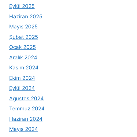
Eylül 2025
Haziran 2025
Mayıs 2025
Şubat 2025
Ocak 2025
Aralık 2024
Kasım 2024
Ekim 2024
Eylül 2024
Ağustos 2024
Temmuz 2024
Haziran 2024
Mayıs 2024