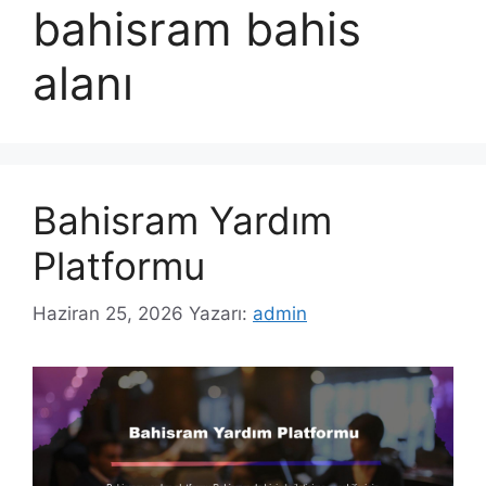
bahisram bahis
alanı
Bahisram Yardım
Platformu
Haziran 25, 2026
Yazarı:
admin