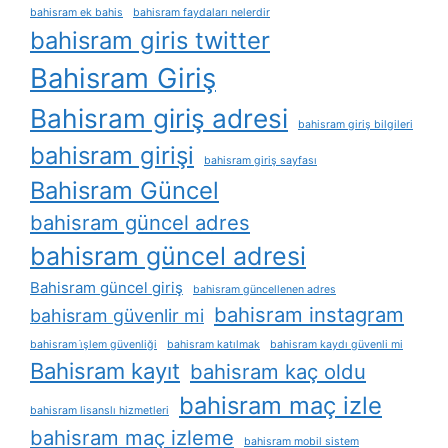
bahisram ek bahis
bahisram faydaları nelerdir
bahisram giris twitter
Bahisram Giriş
Bahisram giriş adresi
bahisram giriş bilgileri
bahisram girişi
bahisram giriş sayfası
Bahisram Güncel
bahisram güncel adres
bahisram güncel adresi
Bahisram güncel giriş
bahisram güncellenen adres
bahisram instagram
bahisram güvenlir mi
bahisram i̇şlem güvenliği
bahisram katılmak
bahisram kaydı güvenli mi
Bahisram kayıt
bahisram kaç oldu
bahisram maç izle
bahisram lisanslı hizmetleri
bahisram maç izleme
bahisram mobil sistem