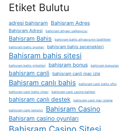
Etiket Bulutu
adresi bahisram
Bahisram Adres
Bahisram Adresi
bahisram altyapı sağlayıcısı
Bahisram Bahis
bahisram bahis altyapısının özellikleri
bahisram bahis seçenekleri
bahisram bahis oyunları
Bahisram bahis sitesi
bahisram bonus
bahisram bahis şirketleri
bahisram bonusları
bahisram canli
bahisram canli maç izle
Bahisram canlı bahis
bahisram canlı bahis ofisi
bahisram canlı bahis sitesi
bahisram canlı casino kalitesi
bahisram canlı destek
bahisram canlı maç i̇zleme
Bahisram Casino
bahisram canlı temsilci
Bahisram casino oyunları
Bahisram Casino Sitesi