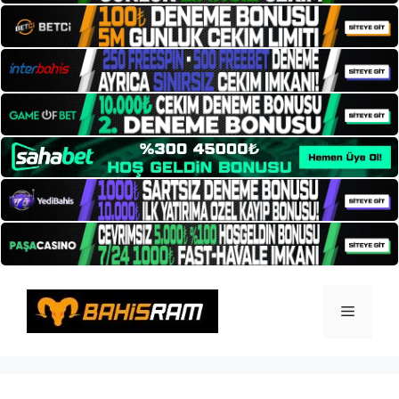
İçeriğe
atla
Menü