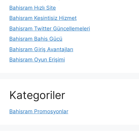
Bahisram Hızlı Site
Bahisram Kesintisiz Hizmet
Bahisram Twitter Güncellemeleri
Bahisram Bahis Gücü
Bahisram Giriş Avantajları
Bahisram Oyun Erişimi
Kategoriler
Bahisram Promosyonlar