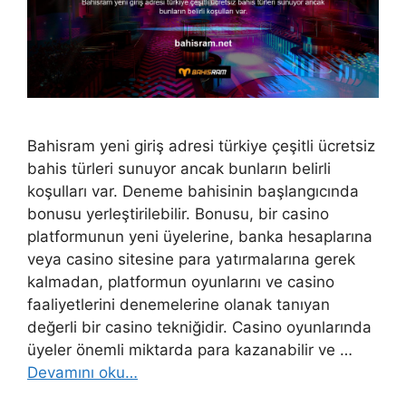
Bahisram yeni giriş adresi türkiye çeşitli ücretsiz
bahis türleri sunuyor ancak bunların belirli
koşulları var. Deneme bahisinin başlangıcında
bonusu yerleştirilebilir. Bonusu, bir casino
platformunun yeni üyelerine, banka hesaplarına
veya casino sitesine para yatırmalarına gerek
kalmadan, platformun oyunlarını ve casino
faaliyetlerini denemelerine olanak tanıyan
değerli bir casino tekniğidir. Casino oyunlarında
üyeler önemli miktarda para kazanabilir ve …
Devamını oku…