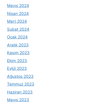
Mayıs 2024
Nisan 2024
Mart 2024
Şubat 2024
Ocak 2024
Aralık 2023
Kasım 2023
Ekim 2023
Eylül 2023
Ağustos 2023
Temmuz 2023
Haziran 2023
Mayıs 2023