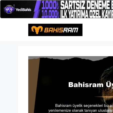
İçeriğe
atla