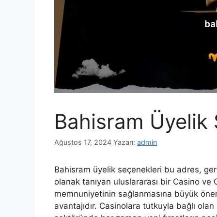
Bahisram Üyelik 
Ağustos 17, 2024
Yazarı:
admin
Bahisram üyelik seçenekleri bu adres, ger
olanak tanıyan uluslararası bir Casino ve C
memnuniyetinin sağlanmasına büyük önem 
avantajıdır. Casinolara tutkuyla bağlı ola