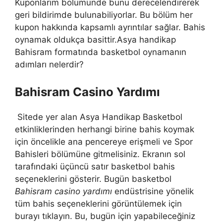
Kuponlarım bölümünde bunu derecelendirerek
geri bildirimde bulunabiliyorlar. Bu bölüm her
kupon hakkında kapsamlı ayrıntılar sağlar. Bahis
oynamak oldukça basittir.Asya handikap
Bahisram formatında basketbol oynamanın
adımları nelerdir?
Bahisram Casino Yardımı
Sitede yer alan Asya Handikap Basketbol
etkinliklerinden herhangi birine bahis koymak
için öncelikle ana pencereye erişmeli ve Spor
Bahisleri bölümüne gitmelisiniz. Ekranın sol
tarafındaki üçüncü satır basketbol bahis
seçeneklerini gösterir. Bugün basketbol
Bahisram casino yardımı
endüstrisine yönelik
tüm bahis seçeneklerini görüntülemek için
burayı tıklayın. Bu, bugün için yapabileceğiniz