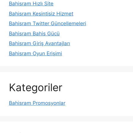
Bahisram Hızlı Site
Bahisram Kesintisiz Hizmet
Bahisram Twitter Güncellemeleri
Bahisram Bahis Gücü
Bahisram Giriş Avantajları
Bahisram Oyun Erişimi
Kategoriler
Bahisram Promosyonlar