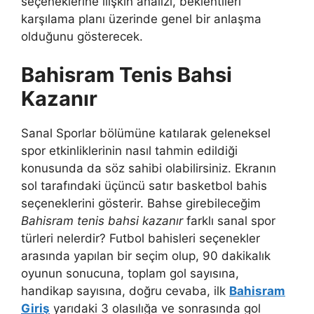
seçeneklerine ilişkin analizi, beklentileri
karşılama planı üzerinde genel bir anlaşma
olduğunu gösterecek.
Bahisram Tenis Bahsi
Kazanır
Sanal Sporlar bölümüne katılarak geleneksel
spor etkinliklerinin nasıl tahmin edildiği
konusunda da söz sahibi olabilirsiniz. Ekranın
sol tarafındaki üçüncü satır basketbol bahis
seçeneklerini gösterir. Bahse girebileceğim
Bahisram tenis bahsi kazanır
farklı sanal spor
türleri nelerdir? Futbol bahisleri seçenekler
arasında yapılan bir seçim olup, 90 dakikalık
oyunun sonucuna, toplam gol sayısına,
handikap sayısına, doğru cevaba, ilk
Bahisram
Giriş
yarıdaki 3 olasılığa ve sonrasında gol