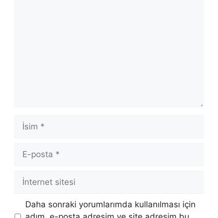
Yorum
İsim
E-
posta
İnternet
sitesi
Daha sonraki yorumlarımda kullanılması için
adım, e-posta adresim ve site adresim bu