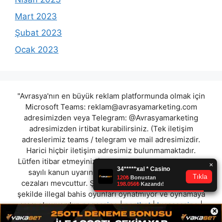
Mart 2023
Şubat 2023
Ocak 2023
"Avrasya'nın en büyük reklam platformunda olmak için
Microsoft Teams:
reklam@avrasyamarketing.com
adresimizden veya Telegram: @Avrasyamarketing
adresimizden irtibat kurabilirsiniz. (Tek iletişim
adreslerimiz teams / telegram ve mail adresimizdir.
Harici hiçbir iletişim adresimiz bulunmamaktadır.
Lütfen itibar etmeyiniz.) Türkiye yasalarına göre 7258
sayılı kanun uyarınca yasa dışı bahis oynamanın
cezaları mevcuttur. Şu an bulunduğunuz site hiç bir
şekilde illegal bahis oyunları oynatmıyor ve oynamaya
aracı olmuyordur.
psgcasino
|
portbet
|
luccacasino
|
×
betolds
|
betexper
|
golbet
|
xbahis
|
betvolegit
"