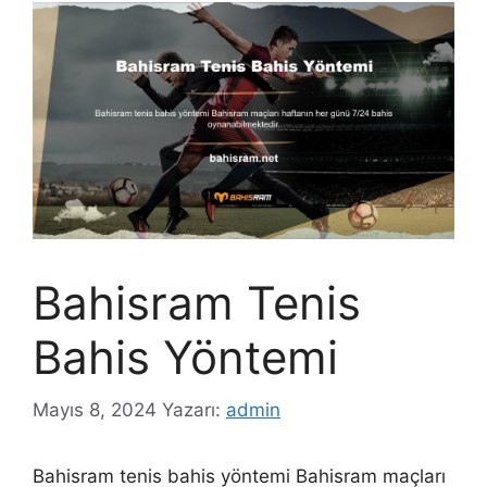
Bahisram Tenis
Bahis Yöntemi
Mayıs 8, 2024
Yazarı:
admin
Bahisram tenis bahis yöntemi Bahisram maçları