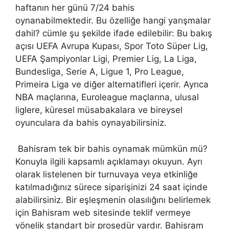
haftanın her günü 7/24 bahis
oynanabilmektedir. Bu özelliğe hangi yarışmalar
dahil? cümle şu şekilde ifade edilebilir: Bu bakış
açısı UEFA Avrupa Kupası, Spor Toto Süper Lig,
UEFA Şampiyonlar Ligi, Premier Lig, La Liga,
Bundesliga, Serie A, Ligue 1, Pro League,
Primeira Liga ve diğer alternatifleri içerir. Ayrıca
NBA maçlarına, Euroleague maçlarına, ulusal
liglere, küresel müsabakalara ve bireysel
oyunculara da bahis oynayabilirsiniz.
Bahisram tek bir bahis oynamak mümkün mü?
Konuyla ilgili kapsamlı açıklamayı okuyun. Ayrı
olarak listelenen bir turnuvaya veya etkinliğe
katılmadığınız sürece siparişinizi 24 saat içinde
alabilirsiniz. Bir eşleşmenin olasılığını belirlemek
için Bahisram web sitesinde teklif vermeye
yönelik standart bir prosedür vardır. Bahisram