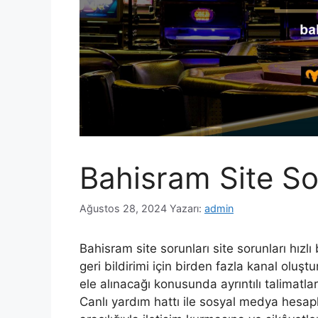
Bahisram Site So
Ağustos 28, 2024
Yazarı:
admin
Bahisram site sorunları site sorunları hızlı 
geri bildirimi için birden fazla kanal oluşt
ele alınacağı konusunda ayrıntılı talimatla
Canlı yardım hattı ile sosyal medya hesapla