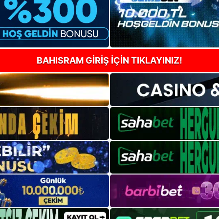
BAHISRAM GİRİŞ İÇİN TIKLAYINIZ!