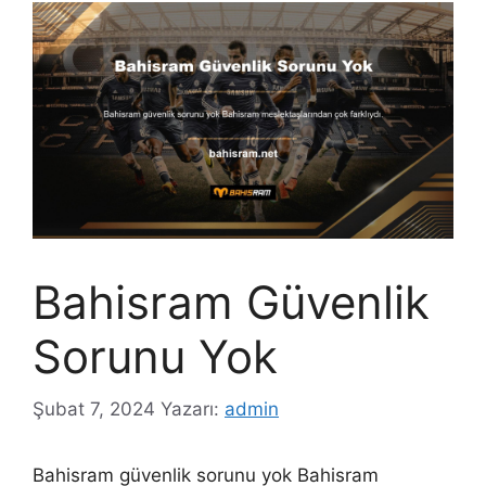
Bahisram Güvenlik
Sorunu Yok
Şubat 7, 2024
Yazarı:
admin
Bahisram güvenlik sorunu yok Bahisram