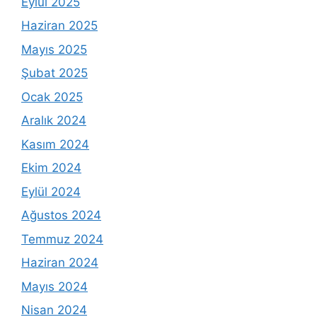
Eylül 2025
Haziran 2025
Mayıs 2025
Şubat 2025
Ocak 2025
Aralık 2024
Kasım 2024
Ekim 2024
Eylül 2024
Ağustos 2024
Temmuz 2024
Haziran 2024
Mayıs 2024
Nisan 2024