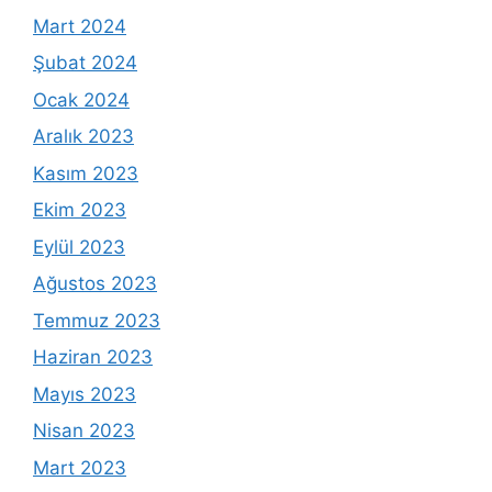
Mart 2024
Şubat 2024
Ocak 2024
Aralık 2023
Kasım 2023
Ekim 2023
Eylül 2023
Ağustos 2023
Temmuz 2023
Haziran 2023
Mayıs 2023
Nisan 2023
Mart 2023