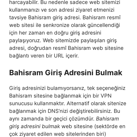
harcayabilir. Bu nedenle sadece web sitemizi
kullanmanızı ve son adresi ziyaret etmenizi
tavsiye Bahisram giriş adresi. Bahisram resmî
web sitesi ile senkronize olarak güncellendiği
için her zaman en doğru giriş adresini
paylaşıyoruz. Web sitemizde paylaşılan giriş
adresi, doğrudan resmî Bahisram web sitesine
bağlantı veren bir URL içerir.
Bahisram Giriş Adresini Bulmak
Giriş adresinizi bulamıyorsanız, tek seçeneğiniz
Bahisram sitesine bağlanmak için bir VPN
sunucusu kullanmaktır. Alternatif olarak sitenize
bağlanmak için DNS’nizi değiştirebilirsiniz. Bu
aynı zamanda bir geçici çözümdür.
Bahisram
giriş adresini bulmak
web sitesine (sektörde en
çok ziyaret edilen web sitelerinden biri)