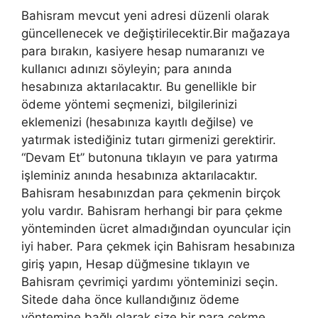
Bahisram mevcut yeni adresi düzenli olarak
güncellenecek ve değiştirilecektir.Bir mağazaya
para bırakın, kasiyere hesap numaranızı ve
kullanıcı adınızı söyleyin; para anında
hesabınıza aktarılacaktır. Bu genellikle bir
ödeme yöntemi seçmenizi, bilgilerinizi
eklemenizi (hesabınıza kayıtlı değilse) ve
yatırmak istediğiniz tutarı girmenizi gerektirir.
“Devam Et” butonuna tıklayın ve para yatırma
işleminiz anında hesabınıza aktarılacaktır.
Bahisram hesabınızdan para çekmenin birçok
yolu vardır. Bahisram herhangi bir para çekme
yönteminden ücret almadığından oyuncular için
iyi haber. Para çekmek için Bahisram hesabınıza
giriş yapın, Hesap düğmesine tıklayın ve
Bahisram çevrimiçi yardımı yönteminizi seçin.
Sitede daha önce kullandığınız ödeme
yöntemine bağlı olarak size bir para çekme