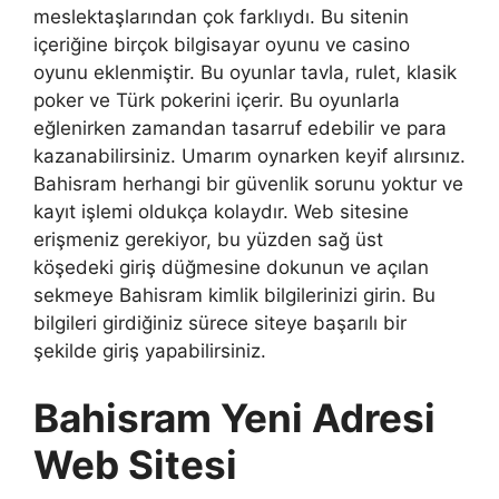
meslektaşlarından çok farklıydı. Bu sitenin
içeriğine birçok bilgisayar oyunu ve casino
oyunu eklenmiştir. Bu oyunlar tavla, rulet, klasik
poker ve Türk pokerini içerir. Bu oyunlarla
eğlenirken zamandan tasarruf edebilir ve para
kazanabilirsiniz. Umarım oynarken keyif alırsınız.
Bahisram herhangi bir güvenlik sorunu yoktur ve
kayıt işlemi oldukça kolaydır. Web sitesine
erişmeniz gerekiyor, bu yüzden sağ üst
köşedeki giriş düğmesine dokunun ve açılan
sekmeye Bahisram kimlik bilgilerinizi girin. Bu
bilgileri girdiğiniz sürece siteye başarılı bir
şekilde giriş yapabilirsiniz.
Bahisram Yeni Adresi
Web Sitesi