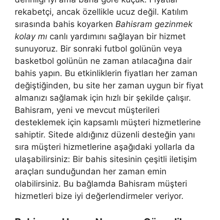
rekabetçi, ancak özellikle ucuz değil. Katılım
sırasında bahis koyarken
Bahisram gezinmek
kolay mı
canlı yardımını sağlayan bir hizmet
sunuyoruz. Bir sonraki futbol golünün veya
basketbol golünün ne zaman atılacağına dair
bahis yapın. Bu etkinliklerin fiyatları her zaman
değiştiğinden, bu site her zaman uygun bir fiyat
almanızı sağlamak için hızlı bir şekilde çalışır.
Bahisram, yeni ve mevcut müşterileri
desteklemek için kapsamlı müşteri hizmetlerine
sahiptir. Sitede aldığınız düzenli desteğin yanı
sıra müşteri hizmetlerine aşağıdaki yollarla da
ulaşabilirsiniz: Bir bahis sitesinin çeşitli iletişim
araçları sunduğundan her zaman emin
olabilirsiniz. Bu bağlamda Bahisram müşteri
hizmetleri bize iyi değerlendirmeler veriyor.