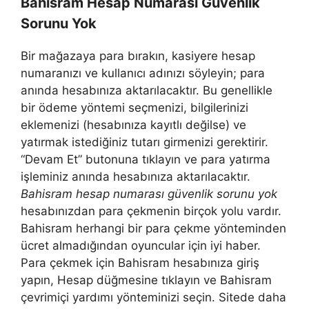
Bahisram Hesap Numarası Güvenlik
Sorunu Yok
Bir mağazaya para bırakın, kasiyere hesap
numaranızı ve kullanıcı adınızı söyleyin; para
anında hesabınıza aktarılacaktır. Bu genellikle
bir ödeme yöntemi seçmenizi, bilgilerinizi
eklemenizi (hesabınıza kayıtlı değilse) ve
yatırmak istediğiniz tutarı girmenizi gerektirir.
“Devam Et” butonuna tıklayın ve para yatırma
işleminiz anında hesabınıza aktarılacaktır.
Bahisram hesap numarası güvenlik sorunu yok
hesabınızdan para çekmenin birçok yolu vardır.
Bahisram herhangi bir para çekme yönteminden
ücret almadığından oyuncular için iyi haber.
Para çekmek için Bahisram hesabınıza giriş
yapın, Hesap düğmesine tıklayın ve Bahisram
çevrimiçi yardımı yönteminizi seçin. Sitede daha