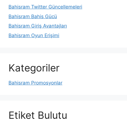
Bahisram Twitter Güncellemeleri
Bahisram Bahis Gücü
Bahisram Giriş Avantajları
Bahisram Oyun Erişimi
Kategoriler
Bahisram Promosyonlar
Etiket Bulutu