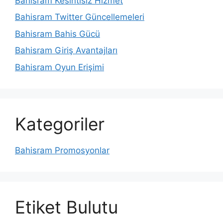
Bahisram Kesintisiz Hizmet
Bahisram Twitter Güncellemeleri
Bahisram Bahis Gücü
Bahisram Giriş Avantajları
Bahisram Oyun Erişimi
Kategoriler
Bahisram Promosyonlar
Etiket Bulutu