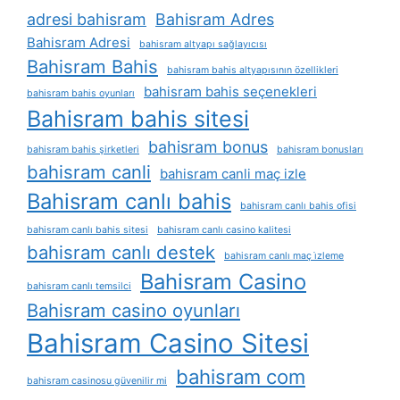
adresi bahisram
Bahisram Adres
Bahisram Adresi
bahisram altyapı sağlayıcısı
Bahisram Bahis
bahisram bahis altyapısının özellikleri
bahisram bahis seçenekleri
bahisram bahis oyunları
Bahisram bahis sitesi
bahisram bonus
bahisram bahis şirketleri
bahisram bonusları
bahisram canli
bahisram canli maç izle
Bahisram canlı bahis
bahisram canlı bahis ofisi
bahisram canlı bahis sitesi
bahisram canlı casino kalitesi
bahisram canlı destek
bahisram canlı maç i̇zleme
Bahisram Casino
bahisram canlı temsilci
Bahisram casino oyunları
Bahisram Casino Sitesi
bahisram com
bahisram casinosu güvenilir mi