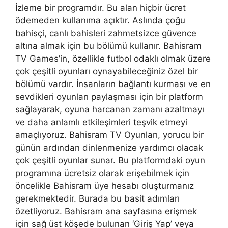
İzleme bir programdır. Bu alan hiçbir ücret
ödemeden kullanıma açıktır. Aslında çoğu
bahisçi, canlı bahisleri zahmetsizce güvence
altına almak için bu bölümü kullanır. Bahisram
TV Games’in, özellikle futbol odaklı olmak üzere
çok çeşitli oyunları oynayabileceğiniz özel bir
bölümü vardır. İnsanların bağlantı kurması ve en
sevdikleri oyunları paylaşması için bir platform
sağlayarak, oyuna harcanan zamanı azaltmayı
ve daha anlamlı etkileşimleri teşvik etmeyi
amaçlıyoruz. Bahisram TV Oyunları, yorucu bir
günün ardından dinlenmenize yardımcı olacak
çok çeşitli oyunlar sunar. Bu platformdaki oyun
programına ücretsiz olarak erişebilmek için
öncelikle Bahisram üye hesabı oluşturmanız
gerekmektedir. Burada bu basit adımları
özetliyoruz. Bahisram ana sayfasına erişmek
için sağ üst köşede bulunan ‘Giriş Yap’ veya