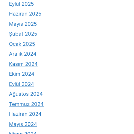
Eylül 2025
Haziran 2025
Mayıs 2025
Şubat 2025
Ocak 2025
Aralık 2024
Kasım 2024
Ekim 2024
Eylül 2024
Ağustos 2024
Temmuz 2024
Haziran 2024
Mayıs 2024