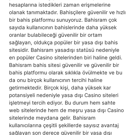
hesaplarına istedikleri zaman erişmelerine
olanak tanımaktadır. Bahisçilere güvenilir ve hızlı
bir bahis platformu sunuyoruz. Bahisram çok
sayıda kullanıcının bahislerinde daha yüksek
oranlar bulabileceği güvenilir bir ortam
sağlayan, oldukça popüler bir yasa dışı bahis
sitesidir. Bahisram yasadışı statüsü nedeniyle
en popüler Casino sitelerinden biri haline geldi.
Bahisram bahis sitesi güvenilir ve güvenilir bir
bahis platformu olarak sıklıkla övülmekte ve bu
da onu birçok kullanıcının tercihi haline
getirmektedir. Birçok kişi, daha yüksek kar
potansiyeli nedeniyle yasa dışı Casino siteleri
işletmeyi tercih ediyor. Bu durum hem sahte
web sitelerinde hem de meşru yasa dışı Casino
sitelerinde meydana gelir. Bahisram
kullanıcılarına çeşitli şekillerde sayısız avantaj
sağlayan son derece güvenilir bir yasa dışı