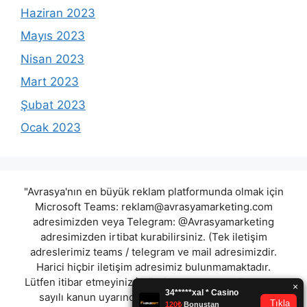
Haziran 2023
Mayıs 2023
Nisan 2023
Mart 2023
Şubat 2023
Ocak 2023
"Avrasya'nın en büyük reklam platformunda olmak için
Microsoft Teams:
reklam@avrasyamarketing.com
adresimizden veya Telegram: @Avrasyamarketing
adresimizden irtibat kurabilirsiniz. (Tek iletişim
adreslerimiz teams / telegram ve mail adresimizdir.
Harici hiçbir iletişim adresimiz bulunmamaktadır.
Lütfen itibar etmeyiniz.) Türkiye yasalarına göre 7258
sayılı kanun uyarınca yasa dışı bahis oynamanın