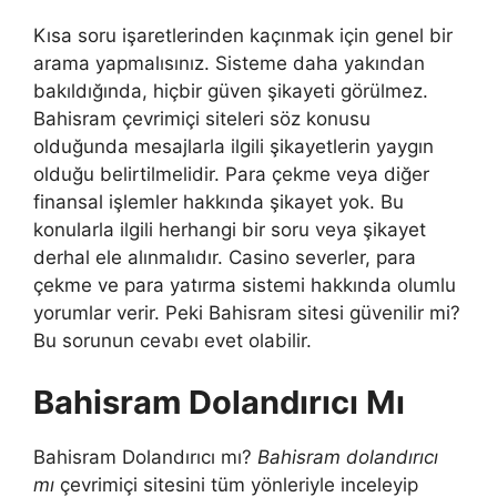
Kısa soru işaretlerinden kaçınmak için genel bir
arama yapmalısınız. Sisteme daha yakından
bakıldığında, hiçbir güven şikayeti görülmez.
Bahisram çevrimiçi siteleri söz konusu
olduğunda mesajlarla ilgili şikayetlerin yaygın
olduğu belirtilmelidir. Para çekme veya diğer
finansal işlemler hakkında şikayet yok. Bu
konularla ilgili herhangi bir soru veya şikayet
derhal ele alınmalıdır. Casino severler, para
çekme ve para yatırma sistemi hakkında olumlu
yorumlar verir. Peki Bahisram sitesi güvenilir mi?
Bu sorunun cevabı evet olabilir.
Bahisram Dolandırıcı Mı
Bahisram Dolandırıcı mı?
Bahisram dolandırıcı
mı
çevrimiçi sitesini tüm yönleriyle inceleyip