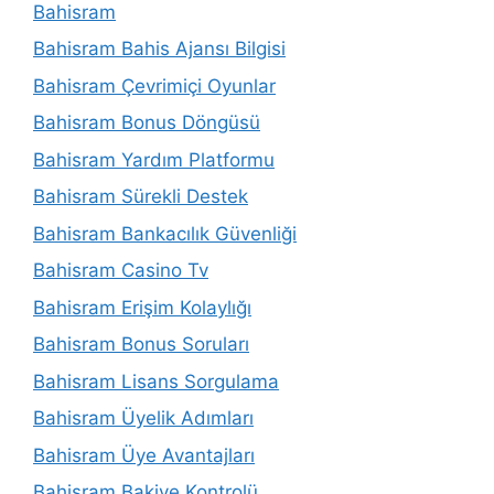
Bahisram
Bahisram Bahis Ajansı Bilgisi
Bahisram Çevrimiçi Oyunlar
Bahisram Bonus Döngüsü
Bahisram Yardım Platformu
Bahisram Sürekli Destek
Bahisram Bankacılık Güvenliği
Bahisram Casino Tv
Bahisram Erişim Kolaylığı
Bahisram Bonus Soruları
Bahisram Lisans Sorgulama
Bahisram Üyelik Adımları
Bahisram Üye Avantajları
Bahisram Bakiye Kontrolü