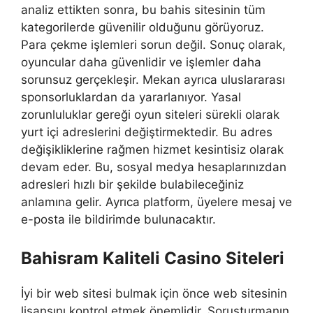
analiz ettikten sonra, bu bahis sitesinin tüm
kategorilerde güvenilir olduğunu görüyoruz.
Para çekme işlemleri sorun değil. Sonuç olarak,
oyuncular daha güvenlidir ve işlemler daha
sorunsuz gerçekleşir. Mekan ayrıca uluslararası
sponsorluklardan da yararlanıyor. Yasal
zorunluluklar gereği oyun siteleri sürekli olarak
yurt içi adreslerini değiştirmektedir. Bu adres
değişikliklerine rağmen hizmet kesintisiz olarak
devam eder. Bu, sosyal medya hesaplarınızdan
adresleri hızlı bir şekilde bulabileceğiniz
anlamına gelir. Ayrıca platform, üyelere mesaj ve
e-posta ile bildirimde bulunacaktır.
Bahisram Kaliteli Casino Siteleri
İyi bir web sitesi bulmak için önce web sitesinin
lisansını kontrol etmek önemlidir. Soruşturmanın