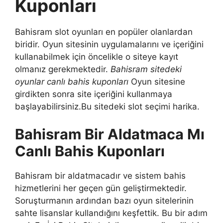
Kuponları
Bahisram slot oyunları en popüler olanlardan
biridir. Oyun sitesinin uygulamalarını ve içeriğini
kullanabilmek için öncelikle o siteye kayıt
olmanız gerekmektedir.
Bahisram sitedeki
oyunlar canlı bahis kuponları
Oyun sitesine
girdikten sonra site içeriğini kullanmaya
başlayabilirsiniz.Bu sitedeki slot seçimi harika.
Bahisram Bir Aldatmaca Mı
Canlı Bahis Kuponları
Bahisram bir aldatmacadır ve sistem bahis
hizmetlerini her geçen gün geliştirmektedir.
Soruşturmanın ardından bazı oyun sitelerinin
sahte lisanslar kullandığını keşfettik. Bu bir adım