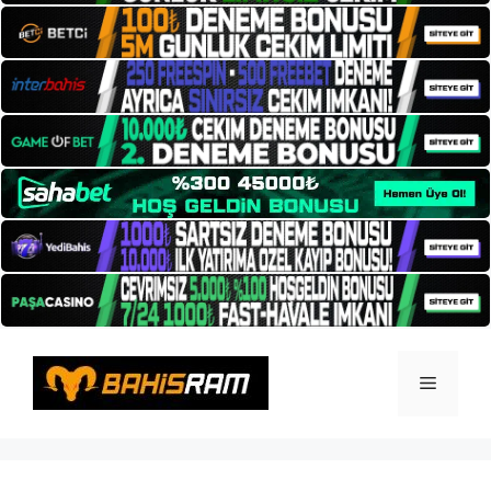
İçeriğe
atla
Menü