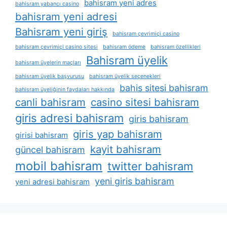
bahisram yeni adres
bahisram yabancı casino
bahisram yeni adresi
Bahisram yeni giriş
bahisram çevrimiçi casino
bahisram çevrimiçi casino sitesi
bahisram ödeme
bahisram özellikleri
Bahisram üyelik
bahisram üyelerin maçları
bahisram üyelik başvurusu
bahisram üyelik seçenekleri
bahis sitesi bahisram
bahisram üyeliğinin faydaları hakkında
canli bahisram
casino sitesi bahisram
giris adresi bahisram
giris bahisram
giris yap bahisram
girisi bahisram
kayit bahisram
güncel bahisram
mobil bahisram
twitter bahisram
yeni giris bahisram
yeni adresi bahisram