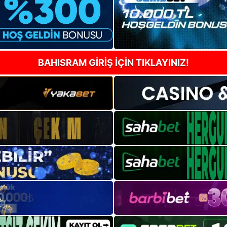
BAHISRAM GİRİŞ İÇİN TIKLAYINIZ!