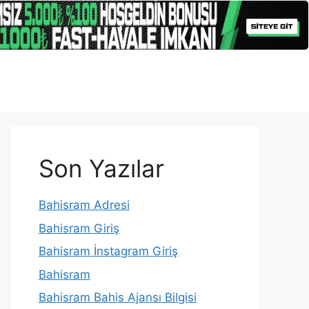
Son Yazılar
Bahisram Adresi
Bahisram Giriş
Bahisram İnstagram Giriş
Bahisram
Bahisram Bahis Ajansı Bilgisi