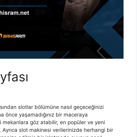
yfası
ından slotlar bölümüne nasıl geçeceğinizi
aha önce yaşamadığınız bir maceraya
ni mekanlara göz atabilir, en popüler ve yeni
 Ayrıca slot makinesi verilerinizde herhangi bir