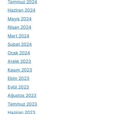
Temmuz 2024
Haziran 2024
Mayıs 2024
Nisan 2024
Mart 2024
Şubat 2024
Ocak 2024
Aralık 2023
Kasım 2023
Ekim 2023
Eylül 2023
Ağustos 2023
Temmuz 2023
Haziran 2023