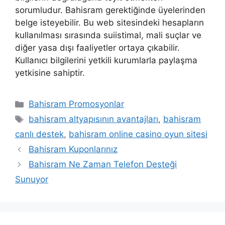
sorumludur. Bahisram gerektiğinde üyelerinden
belge isteyebilir. Bu web sitesindeki hesapların
kullanılması sırasında suiistimal, mali suçlar ve
diğer yasa dışı faaliyetler ortaya çıkabilir.
Kullanıcı bilgilerini yetkili kurumlarla paylaşma
yetkisine sahiptir.
Kategoriler
Bahisram Promosyonlar
Etiketler
bahisram altyapısının avantajları
,
bahisram
canlı destek
,
bahisram online casino oyun sitesi
Bahisram Kuponlarınız
Bahisram Ne Zaman Telefon Desteği
Sunuyor