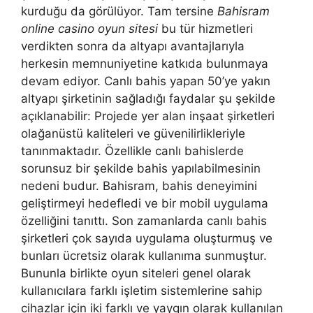
kurduğu da görülüyor. Tam tersine
Bahisram
online casino oyun sitesi
bu tür hizmetleri
verdikten sonra da altyapı avantajlarıyla
herkesin memnuniyetine katkıda bulunmaya
devam ediyor. Canlı bahis yapan 50’ye yakın
altyapı şirketinin sağladığı faydalar şu şekilde
açıklanabilir: Projede yer alan inşaat şirketleri
olağanüstü kaliteleri ve güvenilirlikleriyle
tanınmaktadır. Özellikle canlı bahislerde
sorunsuz bir şekilde bahis yapılabilmesinin
nedeni budur. Bahisram, bahis deneyimini
geliştirmeyi hedefledi ve bir mobil uygulama
özelliğini tanıttı. Son zamanlarda canlı bahis
şirketleri çok sayıda uygulama oluşturmuş ve
bunları ücretsiz olarak kullanıma sunmuştur.
Bununla birlikte oyun siteleri genel olarak
kullanıcılara farklı işletim sistemlerine sahip
cihazlar için iki farklı ve yaygın olarak kullanılan