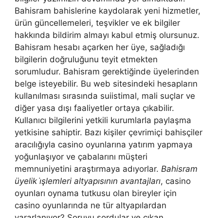
Bahisram bahislerine kaydolarak yeni hizmetler,
ürün güncellemeleri, teşvikler ve ek bilgiler
hakkında bildirim almayı kabul etmiş olursunuz.
Bahisram hesabı açarken her üye, sağladığı
bilgilerin doğruluğunu teyit etmekten
sorumludur. Bahisram gerektiğinde üyelerinden
belge isteyebilir. Bu web sitesindeki hesapların
kullanılması sırasında suiistimal, mali suçlar ve
diğer yasa dışı faaliyetler ortaya çıkabilir.
Kullanıcı bilgilerini yetkili kurumlarla paylaşma
yetkisine sahiptir. Bazı kişiler çevrimiçi bahisçiler
aracılığıyla casino oyunlarına yatırım yapmaya
yoğunlaşıyor ve çabalarını müşteri
memnuniyetini araştırmaya adıyorlar.
Bahisram
üyelik i̇şlemleri altyapısının avantajları
, casino
oyunları oynama tutkusu olan bireyler için
casino oyunlarında ne tür altyapılardan
yararlanıyor? Soruyu sordular ve çıkan