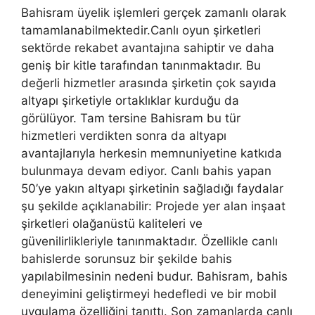
Bahisram üyelik işlemleri gerçek zamanlı olarak
tamamlanabilmektedir.Canlı oyun şirketleri
sektörde rekabet avantajına sahiptir ve daha
geniş bir kitle tarafından tanınmaktadır. Bu
değerli hizmetler arasında şirketin çok sayıda
altyapı şirketiyle ortaklıklar kurduğu da
görülüyor. Tam tersine Bahisram bu tür
hizmetleri verdikten sonra da altyapı
avantajlarıyla herkesin memnuniyetine katkıda
bulunmaya devam ediyor. Canlı bahis yapan
50’ye yakın altyapı şirketinin sağladığı faydalar
şu şekilde açıklanabilir: Projede yer alan inşaat
şirketleri olağanüstü kaliteleri ve
güvenilirlikleriyle tanınmaktadır. Özellikle canlı
bahislerde sorunsuz bir şekilde bahis
yapılabilmesinin nedeni budur. Bahisram, bahis
deneyimini geliştirmeyi hedefledi ve bir mobil
uygulama özelliğini tanıttı. Son zamanlarda canlı