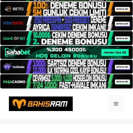
İçeriğe
atla
Menü