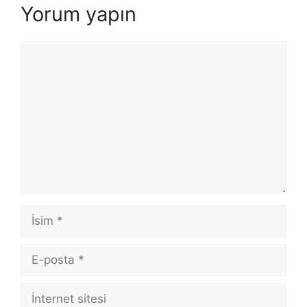
Yorum yapın
Yorum
İsim
E-
posta
İnternet