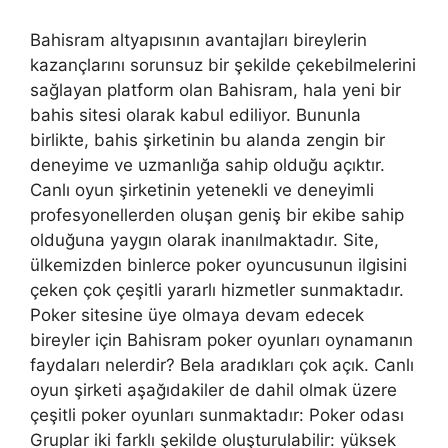
Bahisram altyapısının avantajları bireylerin
kazançlarını sorunsuz bir şekilde çekebilmelerini
sağlayan platform olan Bahisram, hala yeni bir
bahis sitesi olarak kabul ediliyor. Bununla
birlikte, bahis şirketinin bu alanda zengin bir
deneyime ve uzmanlığa sahip olduğu açıktır.
Canlı oyun şirketinin yetenekli ve deneyimli
profesyonellerden oluşan geniş bir ekibe sahip
olduğuna yaygın olarak inanılmaktadır. Site,
ülkemizden binlerce poker oyuncusunun ilgisini
çeken çok çeşitli yararlı hizmetler sunmaktadır.
Poker sitesine üye olmaya devam edecek
bireyler için Bahisram poker oyunları oynamanın
faydaları nelerdir? Bela aradıkları çok açık. Canlı
oyun şirketi aşağıdakiler de dahil olmak üzere
çeşitli poker oyunları sunmaktadır: Poker odası
Gruplar iki farklı şekilde oluşturulabilir: yüksek