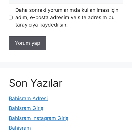
sitesi
Daha sonraki yorumlarımda kullanılması için
adım, e-posta adresim ve site adresim bu
tarayıcıya kaydedilsin.
Son Yazılar
Bahisram Adresi
Bahisram Giriş
Bahisram İnstagram Giriş
Bahisram