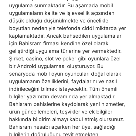
uygulama sunmaktadır. Bu aşamada mobil
uygulamaların kalite ve işlevsellik açısından
düşük olduğu düşünülmekte ve öncelikle
boyutları nedeniyle telefonda ciddi miktarda yer
kaplamaktadır. Ancak bahsedilen uygulamalar
için Bahisram firması kendine özel olarak
geliştirdiği uygulama türlerine yer vermektedir.
Şirket, casino, slot ve poker gibi oyunlara özel
bir Android uygulaması oluşturuyor. Bu
senaryoda mobil oyun oyuncuları doğal olarak
uygulamanın özelliklerini, faydalarını ve nasıl
indirileceğini bilmek isteyecektir. Tüm önemli
bilgiler yazımızın devamında yer almaktadır.
Bahisram bahislerine kaydolarak yeni hizmetler,
ürün güncellemeleri, teşvikler ve ek bilgiler
hakkında bildirim almayı kabul etmiş olursunuz.
Bahisram hesabı açarken her üye, sağladığı
bilgilerin doğruluğunu teyit etmekten