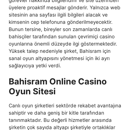
görevler hakkında bilgilendirir ve site üzerinden
üyelere proaktif mesajlar gönderir. Yalnızca web
sitesinin ana sayfası ilgili bilgileri alacak ve
kimsenin cep telefonuna gönderilmeyecektir.
Bunun tersine, bireyler son zamanlarda canlı
bahisçiler tarafından sunulan çevrimiçi casino
oyunlarına önemli düzeyde ilgi göstermektedir.
Yüksek talep nedeniyle şirket, Bahisram için
sanal oyun altyapısını yönetmesi için iki ayrı
sağlayıcıya yetki verdi.
Bahisram Online Casino
Oyun Sitesi
Canlı oyun şirketleri sektörde rekabet avantajına
sahiptir ve daha geniş bir kitle tarafından
tanınmaktadır. Bu değerli hizmetler arasında
şirketin çok sayıda altyapı şirketiyle ortaklıklar