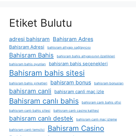
Etiket Bulutu
adresi bahisram
Bahisram Adres
Bahisram Adresi
bahisram altyapı sağlayıcısı
Bahisram Bahis
bahisram bahis altyapısının özellikleri
bahisram bahis seçenekleri
bahisram bahis oyunları
Bahisram bahis sitesi
bahisram bonus
bahisram bahis şirketleri
bahisram bonusları
bahisram canli
bahisram canli maç izle
Bahisram canlı bahis
bahisram canlı bahis ofisi
bahisram canlı bahis sitesi
bahisram canlı casino kalitesi
bahisram canlı destek
bahisram canlı maç i̇zleme
Bahisram Casino
bahisram canlı temsilci